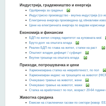
Индустрија, градежништво и енергија
Одобренија за градење
Индустриско производство - вкупна индустрија (со 
Електрична енергија произведена од обновливи извор
Цени на електричната енергија по видови корисници
Економија и финансии
БДП по жител според паритетот на куповната моќ
Бруто-долг на општата влада
Реалeн БДП по глава на жител, стапки на раст
Општиот владин дефицит / суфицит
Вкупни трошоци на општата влада
Приходи, потрошувачка и цени
Хармонизирана стапка на невработеност, по пол
Хармонизиран индекс на трошоците на животот (HIC
Очекувано траење на животот, жени
Очекувано траење на животот, мажи
Стапка на вработеност по пол, возраст 20-64 години
Животна средина
Емисии на стакленички гасови по сектори (извор: ЕЕ