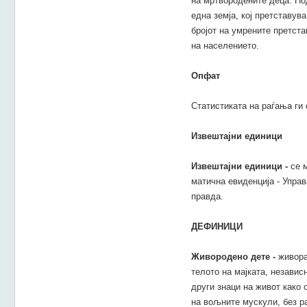
на мртвородените деца. По
една земја, кој претставув
бројот на умрените претст
на населението.
Опфат
Статистиката на раѓања ги
Извештајни единици
Извештајни единици -
се м
матична евиденција - Управ
правда.
ДЕФИНИЦИ
Живородено дете -
живора
телото на мајката, независ
други знаци на живот како
на вољните мускули, без р