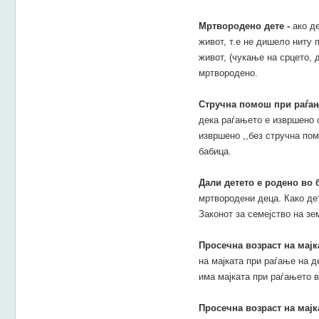
Мртвородено дете -
ако де
живот, т.е не дишело ниту 
живот, (чукање на срцето, 
мртвородено.
Стручна помош при раѓа
дека раѓањето е извршено с
извршено ,,без стручна по
бабица.
Дали детето е родено во 
мртвородени деца. Како дет
Законот за семејство на зем
Просечна возраст на мајк
на мајката при раѓање на д
има мајката при раѓањето 
Просечна возраст на мајк