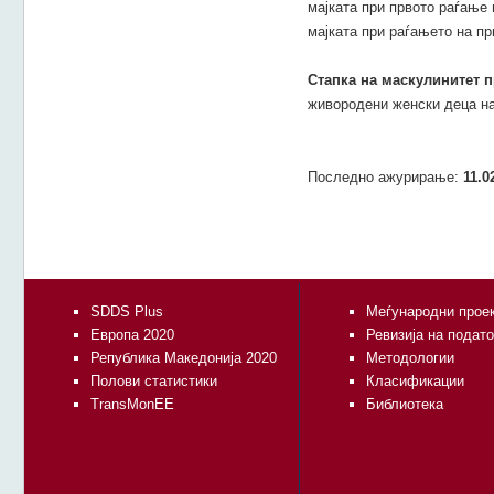
мајката при првото раѓање 
мајката при раѓањето на п
Стапка на маскулинитет п
живородени женски деца на
Последно ажурирање:
11.0
SDDS Plus
Меѓународни прое
Европа 2020
Ревизија на подат
Република Македонија 2020
Методологии
Полови статистики
Класификации
TransMonEE
Библиотека