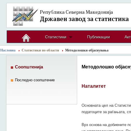
Статистики
Публикации
Акт
Насловна
Статистики по области
Методолошки објаснувања
Методолошко објасн
Соопштенија
Последно соопштение
Наталитет
Основната цел на Статисти
податоците за раѓањата, с
Врз основа на добиените по