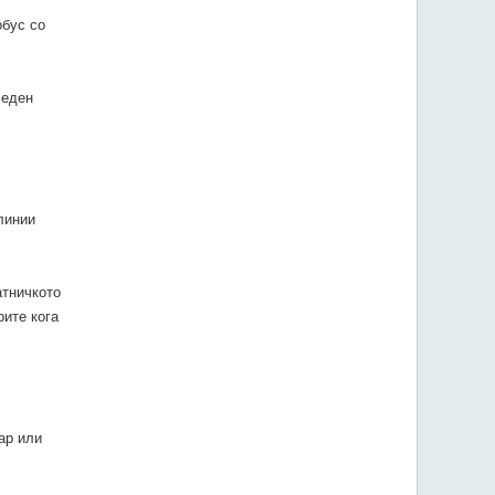
обус со
 еден
линии
атничкото
рите кога
ар или