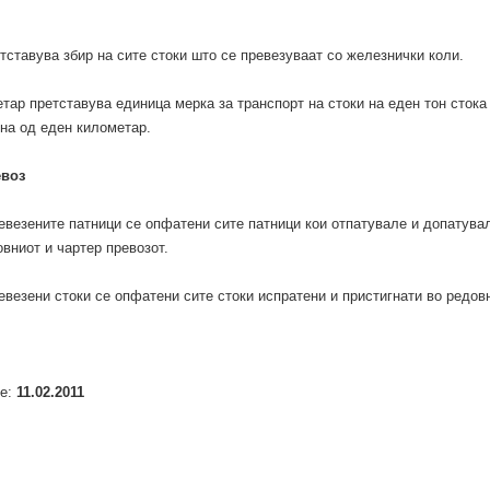
тставува збир на сите стоки што се превезуваат со железнички коли.
етар претставува единица мерка за транспорт на стоки на еден тон стока
на од еден километар.
евоз
евезените патници се опфатени сите патници кои отпатувале и допатува
вниот и чартер превозот.
евезени стоки се опфатени сите стоки испратени и пристигнати во редов
е:
11.02.2011