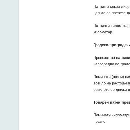
Патник е секое лице
цел да се превезе д
Патнички километар 
километар.
Градско-приградск
Превозот на патници
непосредно во градс
Поминати (возни) ки
возило на растојани
возилото се движи п
Товарен патен пре
Поминати километри 
празно.