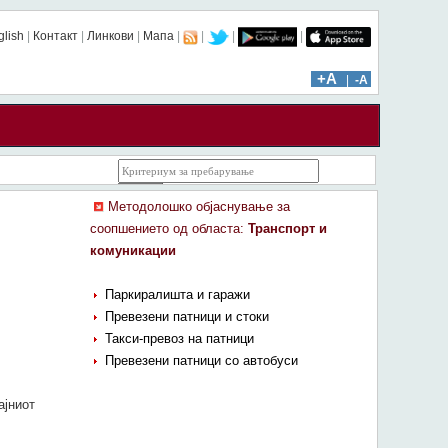
glish
|
Контакт
|
Линкови
|
Мапа
|
|
|
|
ïïï: 2593 | âââ: 77509
+A
|
-A
Методолошко објаснување за
соопшението од областа:
Транспорт и
комуникации
Паркиралишта и гаражи
Превезени патници и стоки
Такси-превоз на патници
Превезени патници со автобуси
ајниот