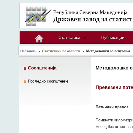
Статистики
Публикации
Насловна
Статистики по области
Методолошки објаснувања
Методолошко о
Соопштенија
Последно соопштение
Превезени патн
Патнички превоз
Поминати километри 
месец без оглед на 