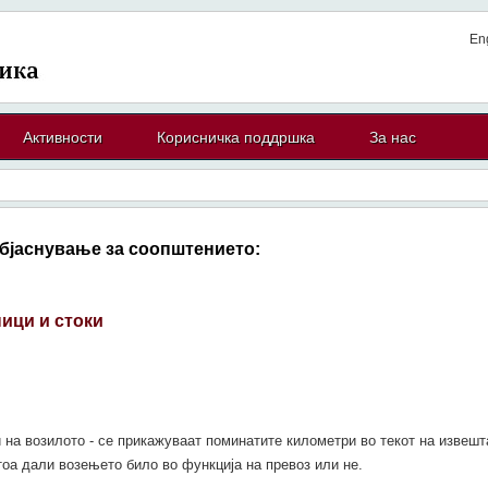
En
Активности
Корисничка поддршка
За нас
бјаснување за соопштението:
ици и стоки
на возилото - се прикажуваат поминатите километри во текот на извешт
тоа дали возењето било во функција на превоз или не.