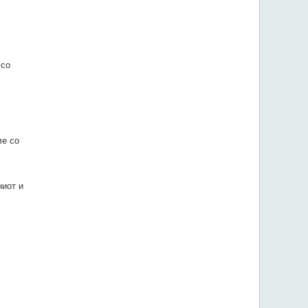
 со
ле со
ниот и