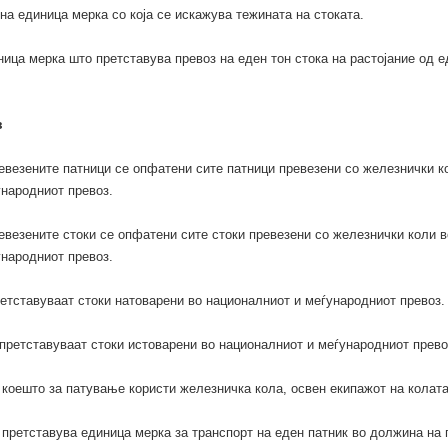
вна единица мерка со која се искажува тежината на стоката.
ница мерка што претставува превоз на еден тон стока на растојание од е
з
евезените патници се опфатени сите патници превезени со железнички к
народниот превоз.
евезените стоки се опфатени сите стоки превезени со железнички коли в
народниот превоз.
етставуваат стоки натоварени во националниот и меѓународниот превоз.
претставуваат стоки истоварени во националниот и меѓународниот прево
 коешто за патување користи железничка кола, освен екипажот на колата
претставува единица мерка за транспорт на еден патник во должина на 