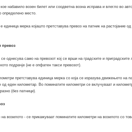
 кое набавило возен билет или соодветна возна исправа и влегло во авт
о определено место.
е единица мерка којашто претставува превоз на патник на растојание од
и превоз
 се однесува само на превозот кој се врши на градските и приградските 
кото подрачје (не е опфатен такси превозот).
лометри претставува единица мерка со која се изразува движењето на п
е од еден километар. Во поминатите километри се вклучуваат и километ
разно (без патници).
воз
на возилото - се прикажуваат поминатите километри на возилото со тов