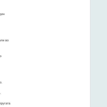
ден
оли во
о
з.
.
пругата