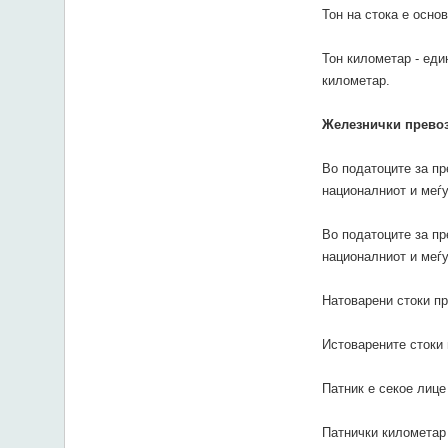
Тон на стока е осно
Тон километар - еди
километар.
Железнички прево
Во податоците за пр
националниот и меѓу
Во податоците за пр
националниот и меѓу
Натоварени стоки пр
Истоварените стоки 
Патник е секое лице
Патнички километар 