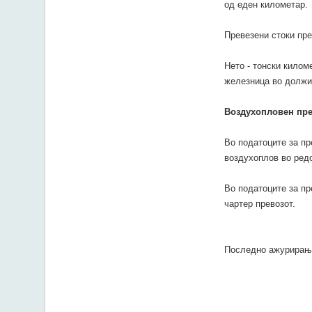
од еден километар.
Превезени стоки пре
Нето - тонски килом
железница во должи
Воздухопловен пр
Во податоците за пр
воздухоплов во редо
Во податоците за пр
чартер превозот.
Последно ажурирањ