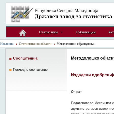
Статистики
Публикации
Акт
Насловна
Статистики по области
Методолошки објаснувања
Методолошко објасн
Соопштенија
Последно соопштение
Издадени одобрениј
Опфат
Податоците за Месечниот с
административен извор и с