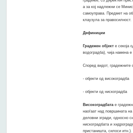
градење, со директен прис
а за кој надлежни се Минис
самоуправа. Предмет на об
клаузула за правосилност.
Дефиниции
Градежен објект
е секоја 
водоградба), чија намена е
Според видот, градежните о
- објекти од високоградба
- објекти од нискоградба
Високоградбата
е градежна
наоѓаат над површината на 
деловни згради, односно си
нискоградбата и хидроградб
пристаништа, силоси итн.).