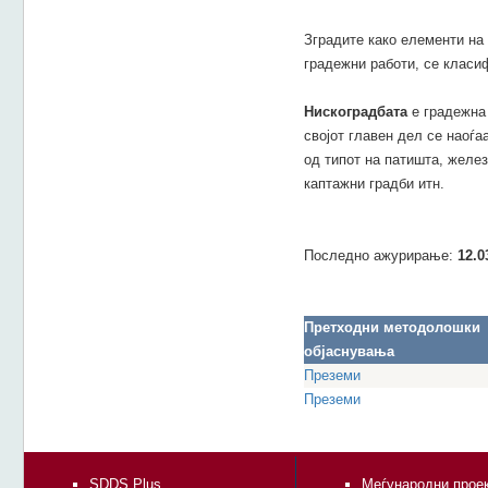
Зградите како елементи на 
градежни работи, се класиф
Нискоградбата
е градежна 
својот главен дел се наоѓа
од типот на патишта, желез
каптажни градби итн.
Последно ажурирање:
12.0
Претходни методолошки
објаснувања
Преземи
Преземи
SDDS Plus
Меѓународни прое