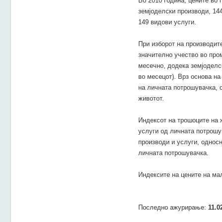
Во 2010 година, цените во 
земјоделски производи, 14
149 видови услуги.
При изборот на производит
значително учество во про
месечно, додека земјоделск
во месецот). Врз основа на
на личната потрошувачка, 
животот.
Индексот на трошоците на 
услуги од личната потрошу
производи и услуги, однос
личната потрошувачка.
Индексите на цените на ма
Последно ажурирање:
11.0