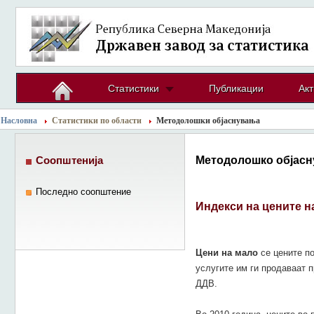
Статистики
Публикации
Акт
Насловна
Статистики по области
Методолошки објаснувања
Методолошко објасн
Соопштенија
Последно соопштение
Индекси на цените н
Цени на мало
се цените по
услугите им ги продаваат п
ДДВ.