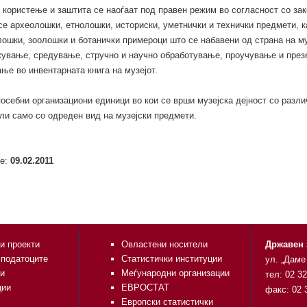
 користење и заштита се наоѓаат под правен режим во согласност со зак
се археолошки, етнолошки, историски, уметнички и технички предмети, к
ошки, зоолошки и ботанички примероци што се набавени од страна на му
жување, средување, стручно и научно обработување, проучување и през
ње во инвентарната книга на музејот.
посебни организациони единици во кои се врши музејска дејност со разли
ли само со одреден вид на музејски предмети.
е:
09.02.2011
и проекти
Овластени носители
Државен 
 податоците
Статистички институции
ул. „Даме
и
Меѓународни организации
тел: 02 3
ции
ЕВРОСТАТ
факс: 02 
Европски статистички