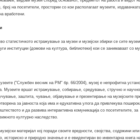
сновање, видови музеи според основачот, предметот на работа и видот н
, број на посетители, простории со кои располагаат музеите, издавачкат
на вработени.
и
во статистичкото истражување за музеи и музејски збирки се сите музеи
руги институции (домови на култура, библиотеки) кои се занимаваат со му
узеите ("Службен весник на РМ" бр. 66/2004), музеј е непрофитна устан
та. Музеите вршат истражување, собирање, средување, стручно и научно
учување, заштита, чување, објавување и презентирање на музејските пр
отворена за јавноста која има и едукативна улога да привлекува поширок
пштеството и да развива интерактивна комуникација со посетителите, за
вижното културно наследство.
музејски материјал кој поради своите вредности, својства, содржини ил
о, историско и природно значење и е евидентиран во инвентарна книга на