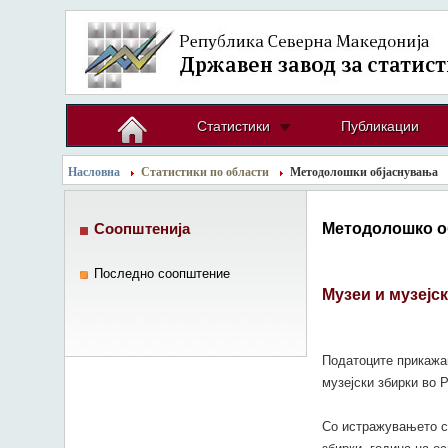
Статистики
Публикации
Насловна
Статистики по области
Методолошки објаснувања
Методолошко о
Соопштенија
Последно соопштение
Музеи и музејс
Податоците прикажа
музејски збирки во 
Со истражувањето се