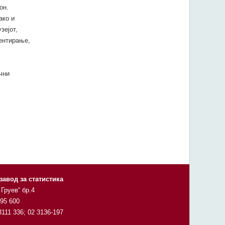
он.
ако и
зејот,
ентирање,
чни
завод за статистика
 Груев“ бр.4
295 600
3111 336; 02 3136-197