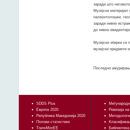
заради што неговото
Музејски материјал 
палеонтолошки, геол
заради нивно истра
до нивно евидентира
Музејски збирки се 
музејски предмети и
Последно ажурирањ
SDDS Plus
Меѓународн
Европа 2020
Ревизија на
Република Македонија 2020
Методологи
Полови статистики
Класифика
TransMonEE
Библиотека