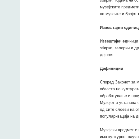
збирки, година на о
музејските предмети
на музеите и бројот 
Извештајни единиц
Извештајни единици 
збирки, галерии и д
дејност.
Дефиниции
Според Законот за м
областа на култура
обработување и про
Музејот е установа 
од сите слоеви на о
популаризација на д
Музејски предмет е 
има културно, научн