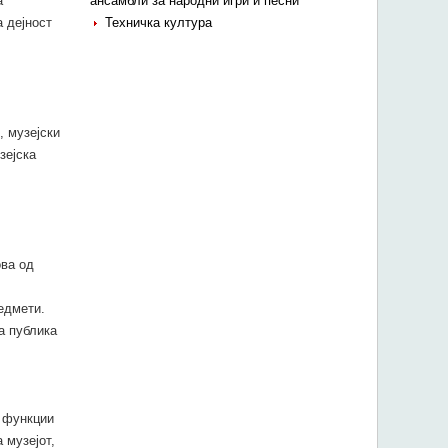
а
ансамбли за народни игри и песни
а дејност
Техничка култура
, музејски
зејска
ова од
едмети.
а публика
и функции
 музејот,