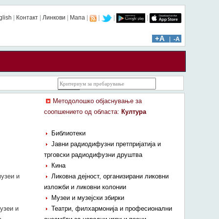
glish
|
Контакт
|
Линкови
|
Мапа
|
|
|
|
ïïï: 358 | âââ: 67983
+A
|
-A
Методолошко објаснување за
соопшението од областа:
Култура
Библиотеки
Јавни радиодифузни претпријатија и
трговски радиодифузни друштва
Кина
узеи и
Ликовна дејност, организирани ликовни
изложби и ликовни колонии
Музеи и музејски збирки
узеи и
Театри, филхармониja и професионални