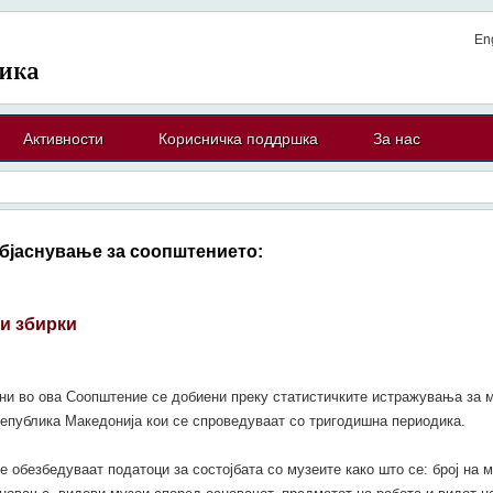
En
Активности
Корисничка поддршка
За нас
бјаснување за соопштението:
ки збирки
ни во ова Соопштение се добиени преку статистичките истражувања за м
Република Македонија кои се спроведуваат со тригодишна периодика.
 обезбедуваат податоци за состојбата со музеите како што се: број на м