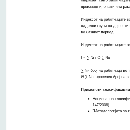
опфаќаат само работниците 
производни, општи или рак
Индексот на работниците во
одделни групи на дејности 
во базниот период.
Индексот на работниците в
I = ∑ Ni / Ø ∑ No
∑ Ni- број на работници во
Ø ∑ No- просечен број на р
Применети класификации 
Национална класифик
147/2008).
"Методологијата за 