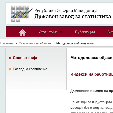
Статистики
Публикации
Акт
Насловна
Статистики по области
Методолошки објаснувања
Методолошко објасн
Соопштенија
Последно соопштение
Индекси на работниц
Дефиниции и начин на пр
Работници во индустријата 
месецот без оглед на тоа д