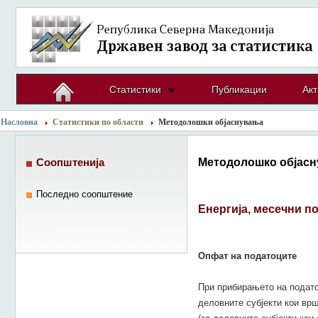
Статистики
Публикации
Акт
Насловна
Статистики по области
Методолошки објаснувања
Методолошко објасн
Соопштенија
Последно соопштение
Енергија, месечни п
Опфат на податоците
При прибирањето на подато
деловните субјекти кои врш