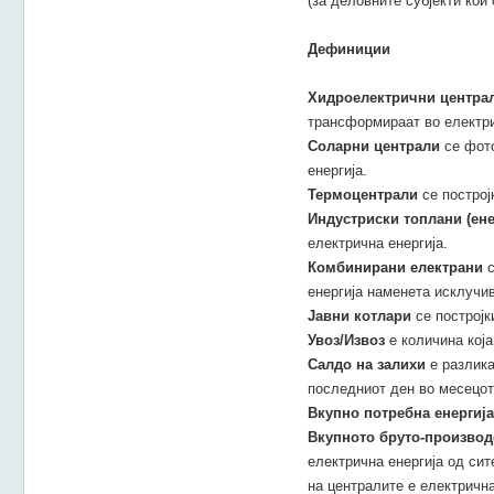
(за деловните субјекти кои
Дефиниции
Хидроелектрични центра
трансформираат во електри
Соларни централи
се фото
енергија.
Термоцентрали
се построј
Индустриски топлани (ен
електрична енергија.
Комбинирани електрани
с
енергија наменета исклучи
Јавни котлари
се постројк
Увоз/Извоз
е количина која
Салдо на залихи
е разлика
последниот ден во месецот 
Вкупно потребна енергија
Вкупното бруто-производ
електрична енергија од сит
на централите е електрична