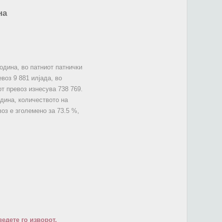
на
одина, во патниот патнички
воз 9 881 илјада, во
т превоз изнесува 738 769.
одина, количеството на
оз е зголемено за 73.5 %,
едете го изворот.