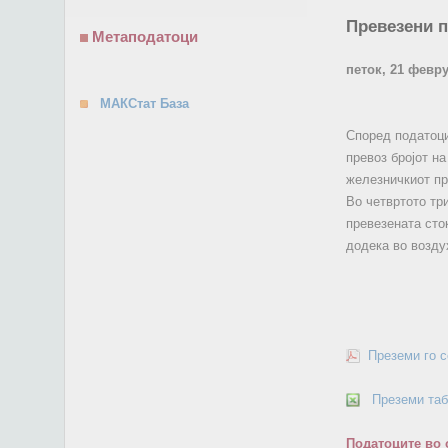
Превезени п
Метаподатоци
петок, 21 февр
МАКСтат База
Според податоци
превоз бројот на
железничкиот пр
Во четвртото тр
превезената сто
додека во возду
Преземи го 
Преземи та
Податоците во 