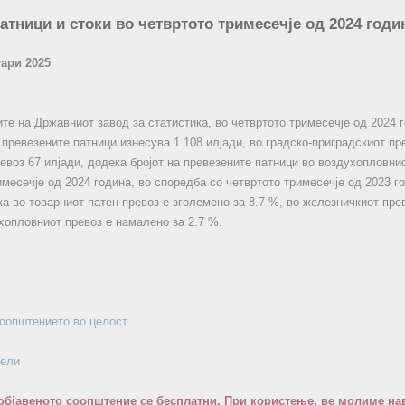
атници и стоки во четвртото тримесечје од 2024 годи
уари 2025
те на Државниот завод за статистика, во четвртото тримесечје од 2024 г
 превезените патници изнесува 1 108 илјади, во градско-приградскиот пре
евоз 67 илјади, додека бројот на превезените патници во воздухопловнио
имесечје од 2024 година, во споредба со четвртото тримесечје од 2023 г
ка во товарниот патен превоз е зголемено за 8.7 %, во железничкиот прев
хопловниот превоз е намалено за 2.7 %.
соопштението во целост
бели
објавеното соопштение се бесплатни. При користење, ве молиме нав