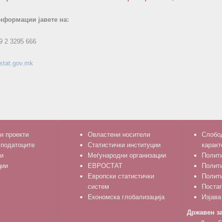
нформации јавете на:
9 2 3295 666
stat.gov.mk
и проекти
Овластени носители
Слобод
 податоците
Статистички институции
каракт
и
Меѓународни организации
Полити
ции
ЕВРОСТАТ
Полит
Европски статистички
Полити
систем
Поста
Економска глобализација
Изјава
Државен за