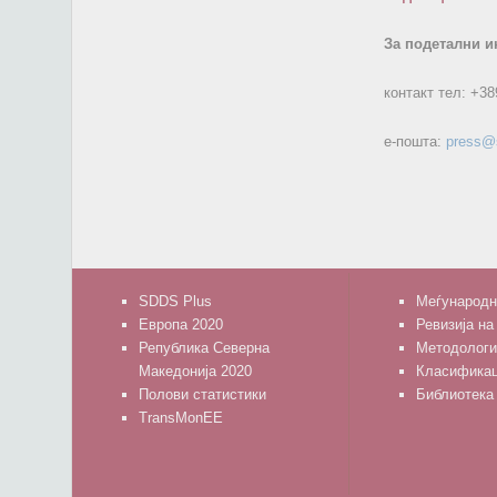
За подетални и
контакт тел:
+38
е-пошта:
press@
SDDS Plus
Меѓународн
Европа 2020
Ревизија на
Република Северна
Методологи
Македонија 2020
Класифика
Полови статистики
Библиотека
TransMonEE