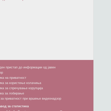
ен пристап до информации од јавен
ер
ка на приватност
ика за користење колачиња
ка за спречување корупција
пка за лобирање
 за приватност при вршење видеонадзор
вод за статистика