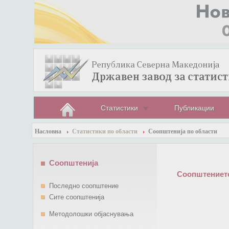
Статистики
Публикации
Насловна
Статистики по области
Соопштенија по области
Соопштенија
Соопштението
Последно соопштение
Сите соопштенија
Методолошки објаснувања