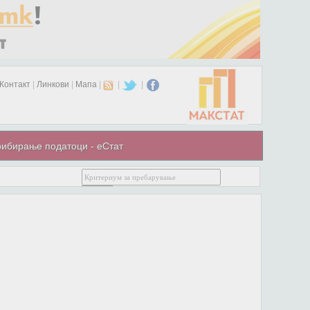
Контакт
|
Линкови
|
Мапа
|
|
|
ибирање податоци - еСтат