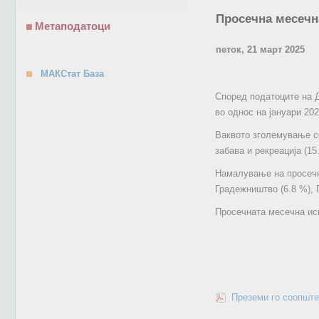
Просечна месечна
Метаподатоци
петок, 21 март 2025
МАКСтат База
Според податоците на Д
во однос на јануари 202
Ваквото зголемување се
забава и рекреација (1
Намалување на просечна
Градежништво (6.8 %), 
Просечната месечна исп
Преземи го соопште