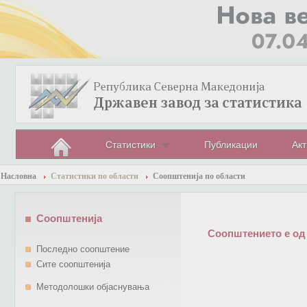
Статистики
Публикации
Акт
Насловна
Статистики по области
Соопштенија по области
Соопштенија
Соопштението е од
Последно соопштение
Сите соопштенија
Методолошки објаснувања