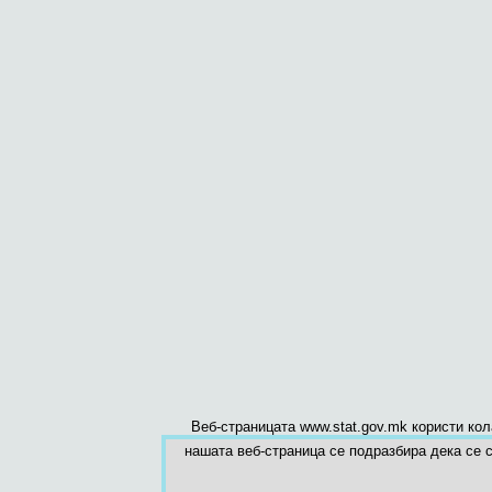
Веб-страницата www.stat.gov.mk користи ко
нашата веб-страница се подразбира дека се с