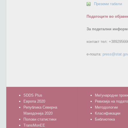
Преземи табели
Податоците во објаве
За подетални информа
контакт тел:
+38929566
е-пошта:
press@stat.go
SDDS Plus
Меѓународни прое
Европа 2020
Ревизија на подат
Република Северна
Методологии
Македонија 2020
Класификации
Полови статистики
Библиотека
TransMonEE