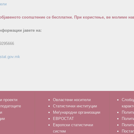
бели
објавеното соопштение се бесплатни. При користење, ве молиме нав
нформации јавете на:
9295666
stat.gov.mk
и проекти
Овластени носители
Слобод
 податоците
Статистички институции
каракт
и
Меѓународни организации
Полити
ции
ЕВРОСТАТ
Полит
Европски статистички
Полити
систем
Поста