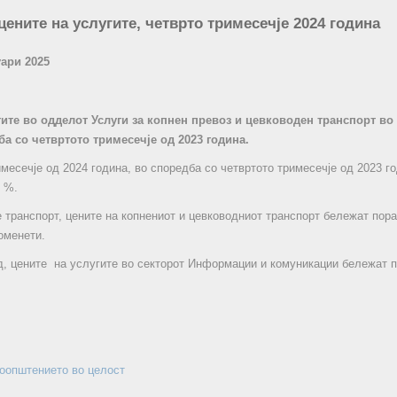
цените на услугите, четврто тримесечје 2024 година
уари 2025
гите во одделот Услуги за копнен превоз и цевководен транспорт во 
ба со четвртото тримесечје од 2023 година.
имесечје од 2024 година, во споредба со четвртото тримесечје од 2023 г
4 %.
 транспорт, цените на копнениот и цевководниот транспорт бележат пора
оменети.
д, цените на услугите во секторот Информации и комуникации бележат п
соопштението во целост