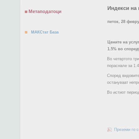
Индекси на 
Метаподатоци
петок, 28 февр
МАКСтат База
Цените на услу
1.5% во според
Во четвртото тр
пораснале за 1.
Според видовите
остануваат непр
Во истиот перио
Преземи го 