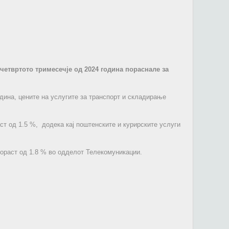
четвртото тримесечjе од 2024 година пораснале за
одина, цените на услугите за транспорт и складирање
ст од 1.5 %, додека кај поштенските и курирските услуги
ораст од 1.8 % во одделот Телекомуникации.