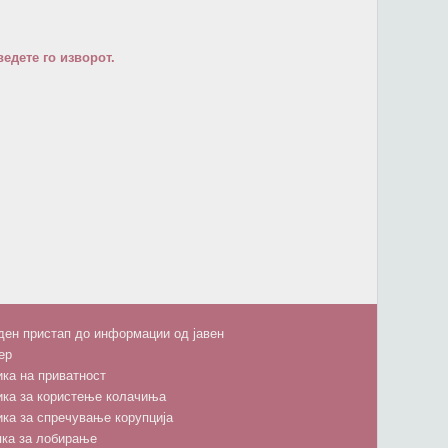
едете го изворот.
ен пристап до информации од јавен
ер
ка на приватност
ика за користење колачиња
ка за спречување корупција
пка за лобирање