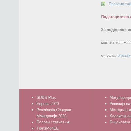
Преземи та
Податоците во 
За подетални и
контакт тел:
+38
е-пошта:
press@
SDDS Plus
Меѓународн
Европа 2020
Ревизија на
Република Северна
Методологи
Македонија 2020
Класифика
Полови статистики
Библиотека
TransMonEE