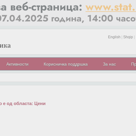
English
|
Shqip
|
Активности
Корисничка поддршка
За нас
Пр
 е од областа:
Цени