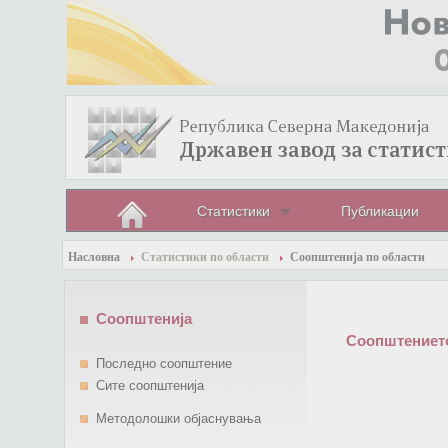
Статистики
Публикации
Насловна
Статистики по области
Соопштенија по области
Соопштенија
Соопштението
Последно соопштение
Сите соопштенија
Методолошки објаснувања