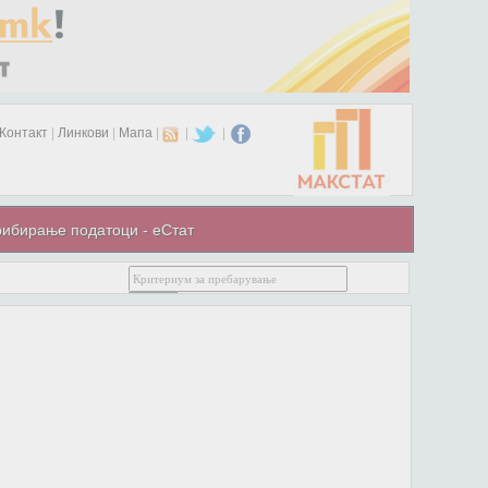
Контакт
|
Линкови
|
Мапа
|
|
|
ибирање податоци - еСтат