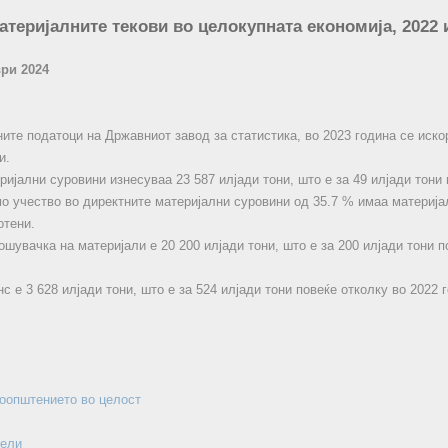
атеријалните текови во целокупната економија, 2022 
ври 2024
ите податоци на Државниот завод за статистика, во 2023 година се иско
и.
ријални суровини изнесуваа 23 587 илјади тони, што е за 49 илјади тони 
мо учество во директните материјални суровини од 35.7 % имаа материја
отени.
шувачка на материјали e 20 200 илјади тони, што е за 200 илјади тони п
с е 3 628 илјади тони, што е за 524 илјади тони повеќе отколку во 2022 
соопштението во целост
бели