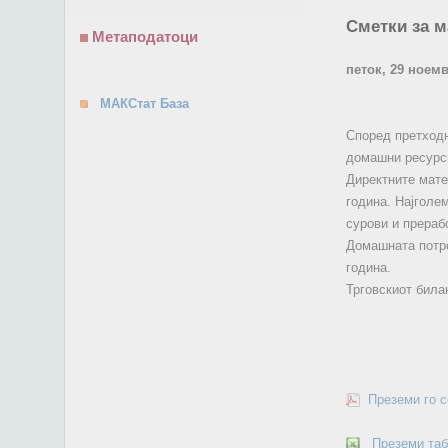
Сметки за м
Метаподатоци
петок, 29 ноем
МАКСтат База
Според претходн
домашни ресурс
Директните мате
година. Најголе
сурови и прераб
Домашната потро
година.
Трговскиот билан
Преземи го 
Преземи та