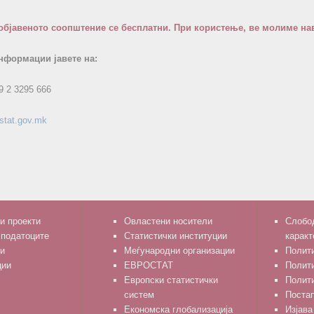
објавеното соопштение се бесплатни. При користење, ве молиме нав
нформации јавете на:
9 2 3295 666
stat.gov.mk
и проекти
Овластени носители
Слобод
 податоците
Статистички институции
каракт
и
Меѓународни организации
Полити
ции
ЕВРОСТАТ
Полит
Европски статистички
Полити
систем
Поста
Економска глобализација
Изјава