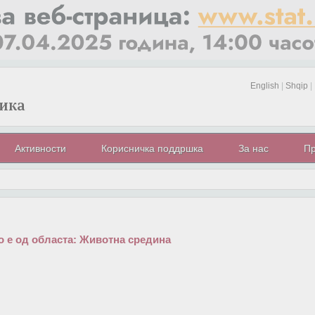
English
|
Shqip
|
Активности
Корисничка поддршка
За нас
Пр
 е од областа:
Животна средина