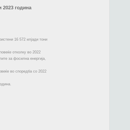
и 2023 година
ристени 16 572 илјади тони
повеќе отколку во 2022
лите за фосилна енергија,
овеќе во споредба со 2022
година.