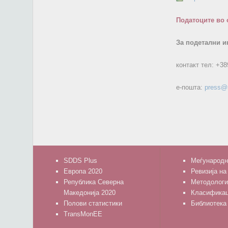
Податоците во 
За подетални и
контакт тел:
+38
е-пошта:
press@
SDDS Plus
Меѓународн
Европа 2020
Ревизија на
Република Северна
Методологи
Македонија 2020
Класифика
Полови статистики
Библиотека
TransMonEE