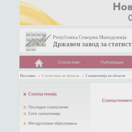
Статистики
Публикации
Насловна
Статистики по области
Соопштенија по области
Соопштенија
Соопштението
Последно соопштение
Сите соопштенија
Методолошки објаснувања