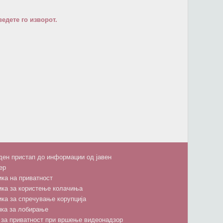
едете го изворот.
ен пристап до информации од јавен
ер
ка на приватност
ика за користење колачиња
ка за спречување корупција
пка за лобирање
 за приватност при вршење видеонадзор