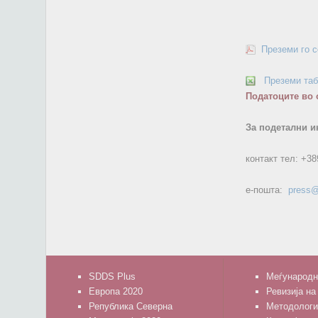
Преземи го 
Преземи та
Податоците во 
За подетални и
контакт тел:
+38
е-пошта:
press@
SDDS Plus
Меѓународн
Европа 2020
Ревизија на
Република Северна
Методологи