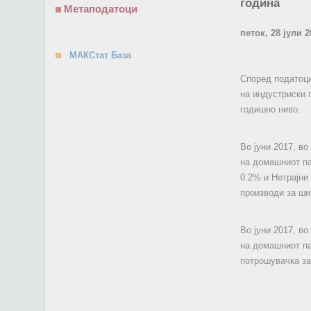
година
Метаподатоци
петок, 28 јули 2
МАКСтат База
Според податоци
на индустриски 
годишно ниво.
Во јуни 2017, в
на домашниот па
0.2% и Нетрајни
производи за ши
Во јуни 2017, в
на домашниот па
потрошувачка за