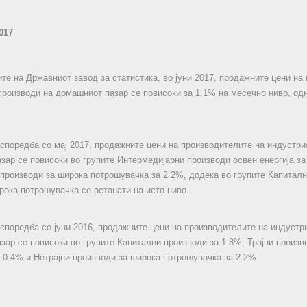
017
те на Државниот завод за статистика, во јуни 2017, продажните цени на
производи на домашниот пазар се повисоки за 1.1% на месечно ниво, од
о споредба со мај 2017, продажните цени на производителите на индустр
зар се повисоки во групите Интермедијарни производи освен енергија за 
 производи за широка потрошувачка за 2.2%, додека во групите Капиталн
рока потрошувачка се останати на исто ниво.
о споредба со јуни 2016, продажните цени на производителите на индустр
зар се повисоки во групите Капитални производи за 1.8%, Трајни произв
 0.4% и Нетрајни производи за широка потрошувачка за 2.2%.