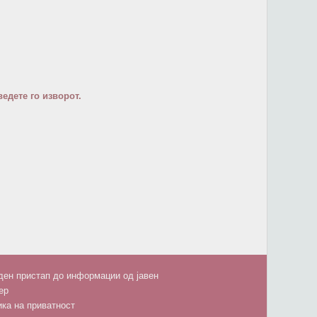
едете го изворот.
ен пристап до информации од јавен
ер
ка на приватност