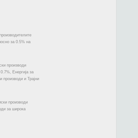
 производителите
носно за 0.5% на
иски производи
0.7%, Енергија за
и производи и Трајни
иски производи
оди за широка