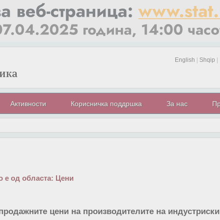
English
|
Shqip
|
Активности
Корисничка поддршка
За нас
Пр
 е од областа:
Цени
продажните цени на производителите на индустриски