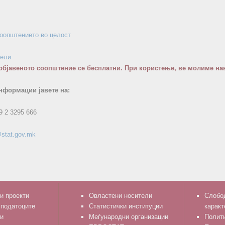
соопштението во целост
бели
објавеното соопштение се бесплатни. При користење, ве молиме нав
нформации јавете на:
9 2 3295 666
stat.gov.mk
и проекти
Овластени носители
Слобод
 податоците
Статистички институции
каракт
и
Меѓународни организации
Полити