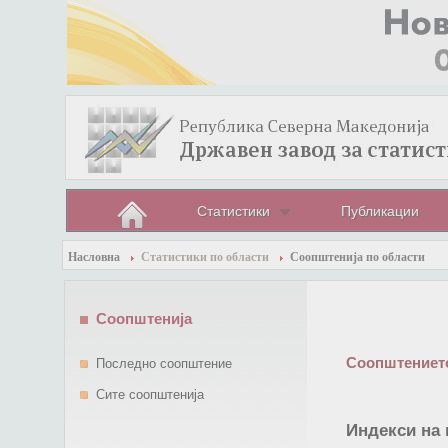
Статистики
Публикации
Насловна
Статистики по области
Соопштенија по области
Соопштенија
Соопштението
Последно соопштение
Сите соопштенија
Индекси на 