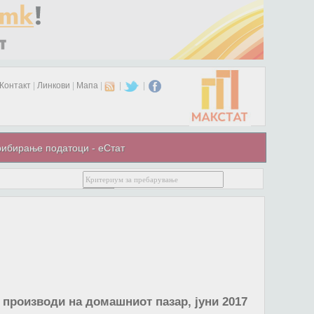
Контакт
|
Линкови
|
Мапа
|
|
|
ибирање податоци - еСтат
 производи на домашниот пазар, јуни 2017