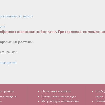
соопштението во целост
бели
објавеното соопштение се бесплатни. При користење, ве молиме нав
нформации јавете на:
9 2 3295 666
stat.gov.mk
и проекти
Овластени носители
Слобод
 податоците
Статистички институции
каракт
и
Меѓународни организации
Полити