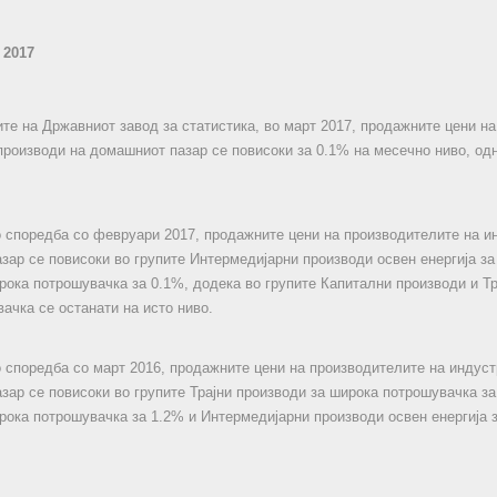
 2017
те на Државниот завод за статистика, во март 2017, продажните цени н
производи на домашниот пазар се повисоки за 0.1% на месечно ниво, од
о споредба со февруари 2017, продажните цени на производителите на и
зар се повисоки во групите Интермедијарни производи освен енергија за
рока потрошувачка за 0.1%, додека во групите Капитални производи и Тр
ачка се останати на исто ниво.
о споредба со март 2016, продажните цени на производителите на индус
зар се повисоки во групите Трајни производи за широка потрошувачка за
рока потрошувачка за 1.2% и Интермедијарни производи освен енергија з