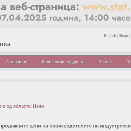
English
|
Shqip
|
Активности
Корисничка поддршка
За нас
Пр
 е од областа:
Цени
продажните цени на производителите на индустриски