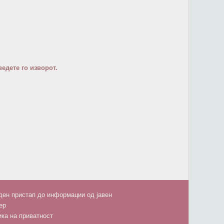
едете го изворот.
ен пристап до информации од јавен
ер
ка на приватност