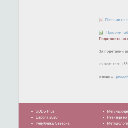
Преземи го 
Преземи та
Податоците во 
За подетални и
контакт тел:
+38
е-пошта:
press@
SDDS Plus
Меѓународн
Европа 2020
Ревизија на
Република Северна
Методологи