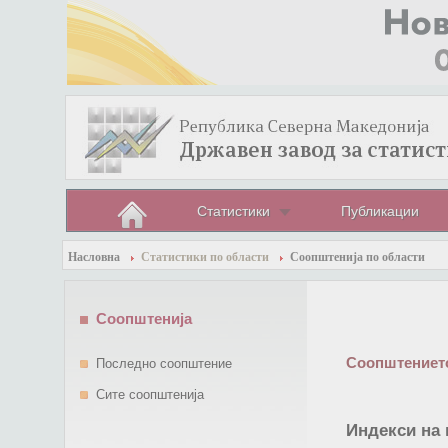
Статистики
Публикации
Насловна
Статистики по области
Соопштенија по области
Соопштенија
Соопштението
Последно соопштение
Сите соопштенија
Индекси на 