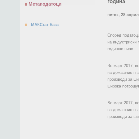
година
Метаподатоци
петок, 28 април
МАКСтат База
Според податоци
на индустриски 
годишно ниво.
Во март 2017, в
на домашниот па
производи за ши
широка потрошув
Во март 2017, в
на домашниот па
производи за ши