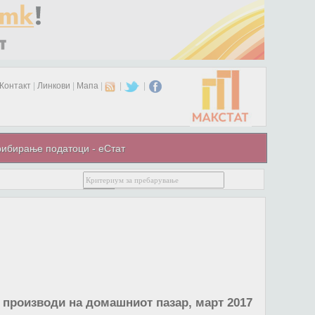
Контакт
|
Линкови
|
Мапа
|
|
|
ибирање податоци - еСтат
 производи на домашниот пазар, март 2017