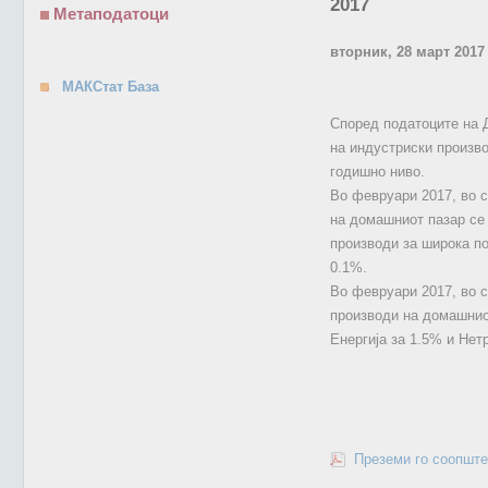
2017
Метаподатоци
вторник, 28 март 2017
МАКСтат База
Според податоците на 
на индустриски произво
годишно ниво.
Во февруари 2017, во с
на домашниот пазар се 
производи за широка по
0.1%.
Во февруари 2017, во 
производи на домашниот
Енергија за 1.5% и Нет
Преземи го соопште