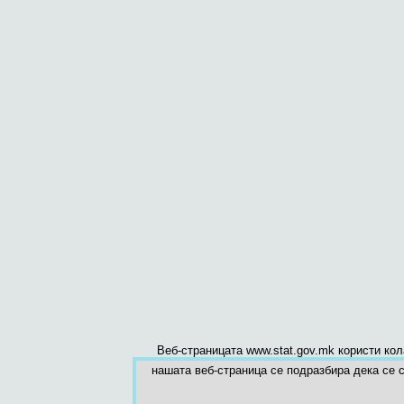
Веб-страницата www.stat.gov.mk користи ко
нашата веб-страница се подразбира дека се с