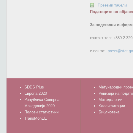
Преземи табели
Податоците во објаве
За подетални информа
контакт тел:
+389 2 329
е-пошта:
press@stat.g
SDDS Plus
Меѓународни прое
Европа 2020
Ревизија на подат
Република Северна
Методологии
Македонија 2020
Класификации
Полови статистики
Библиотека
TransMonEE