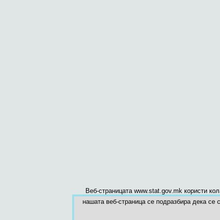
Веб-страницата www.stat.gov.mk користи ко
нашата веб-страница се подразбира дека се с