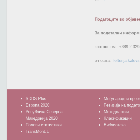
Податоците во објаве
За подетални информа
контакт тел:
+389 2 329
е-пошта:
lefterija.kale
SDDS Plus
Меѓународни прое
Европа 2020
Ревизија на подат
Република Северна
Методологии
Македонија 2020
Класификации
Полови статистики
Библиотека
TransMonEE