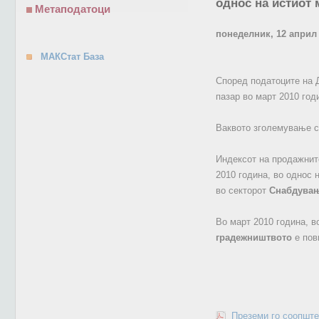
однос на истиот 
Метаподатоци
понеделник, 12 април
МАКСтат База
Според податоците на 
пазар во март 2010 год
Ваквото зголемување с
Индексот на продажнит
2010 година, во однос 
во секторот
Снабдување
Во март 2010 година, в
градежништвото
е пов
Преземи го соопште