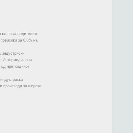
и на производителите
 повисоки за 0.6% на
а индустриски
те Интермедијарни
о од претходниот
 индустриски
ни производи за широка