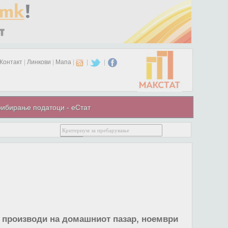
Контакт
|
Линкови
|
Мапа
|
|
|
ибирање податоци - еСтат
и производи на домашниот пазар, ноември