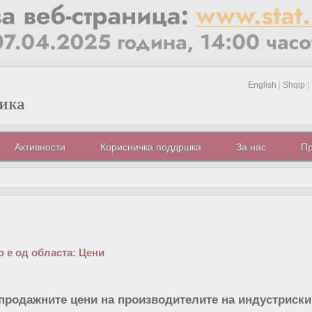
English
|
Shqip
|
Активности
Корисничка поддршка
За нас
Пр
 е од областа:
Цени
продажните цени на производителите на индустриск