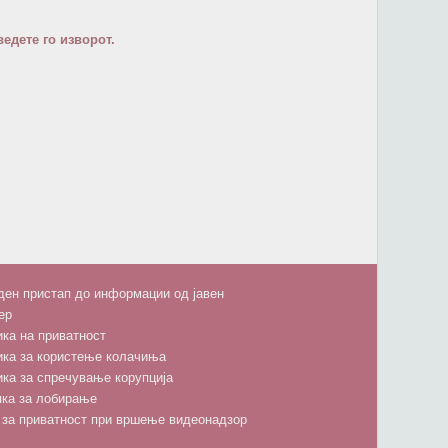
едете го изворот.
ен пристап до информации од јавен
ер
ка на приватност
ика за користење колачиња
ка за спречување корупција
пка за лобирање
 за приватност при вршење видеонадзор