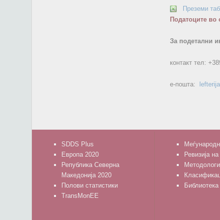
Преземи та
Податоците во 
За подетални и
контакт тел:
+38
е-пошта:
lefteri
SDDS Plus
Меѓународн
Европа 2020
Ревизија на
Република Северна
Методологи
Македонија 2020
Класифика
Полови статистики
Библиотека
TransMonEE