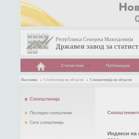
Статистики
Публикации
Насловна
Статистики по области
Соопштенија по области
Соопштенија
Соопштението
Последно соопштение
Сите соопштенија
Индекси на 