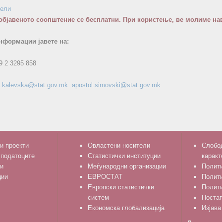
бели
објавеното соопштение се бесплатни. При користење, ве молиме нав
нформации јавете на:
9 2 3295 858
ja.kalevska@stat.gov.mk
apostol.simovski@stat.gov.mk
и проекти
Овластени носители
Слобод
 податоците
Статистички институции
каракт
и
Меѓународни организации
Полити
ции
ЕВРОСТАТ
Полит
Европски статистички
Полити
систем
Поста
Економска глобализација
Изјава