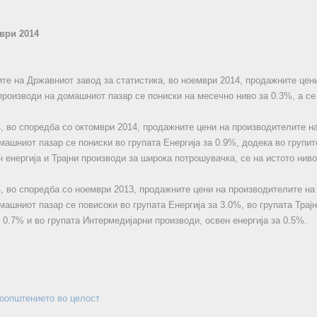
мври 2014
те на Државниот завод за статистика, во ноември 2014, продажните цен
производи на домашниот пазар се пониски на месечно ниво за 0.3%, а се
, во споредба со октомври 2014, продажните цени на производителите н
машниот пазар се пониски во групата Енергија за 0.9%, додека во групи
н енергија и Трајни производи за широка потрошувачка, се на истото нив
, во споредба со ноември 2013, продажните цени на производителите на
машниот пазар се повисоки во групата Енергија за 3.0%, во групата Трај
 0.7% и во групата Интермедијарни производи, освен енергија за 0.5%.
соопштението во целост