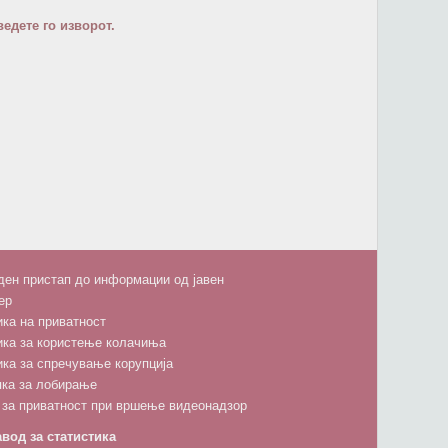
едете го изворот.
ен пристап до информации од јавен
ер
ка на приватност
ика за користење колачиња
ка за спречување корупција
пка за лобирање
 за приватност при вршење видеонадзор
вод за статистика