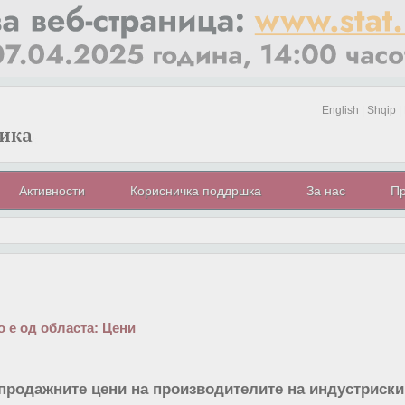
English
|
Shqip
|
Активности
Корисничка поддршка
За нас
Пр
 е од областа:
Цени
продажните цени на производителите на индустриск