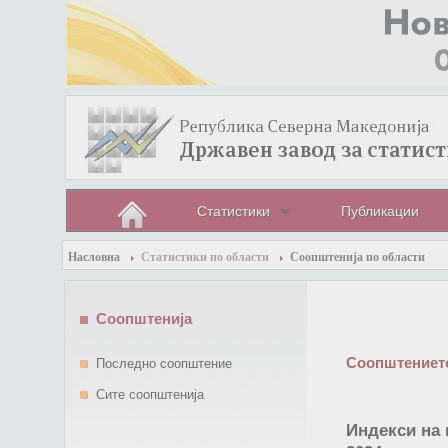
Статистики
Публикации
Насловна
Статистики по области
Соопштенија по области
Соопштенија
Соопштението
Последно соопштение
Сите соопштенија
Индекси на 