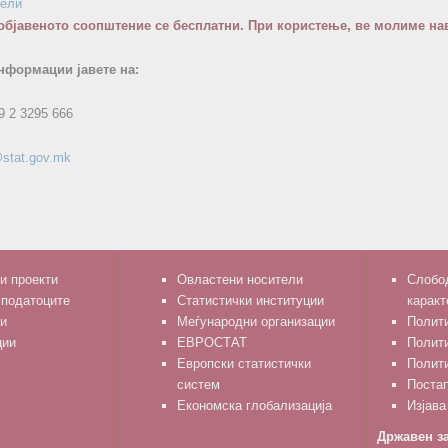
бели
објавеното соопштение се бесплатни. При користење, ве молиме нав
нформации јавете на:
9 2 3295 666
stat.gov.mk
и проекти
Овластени носители
Слобод
 податоците
Статистички институции
каракт
и
Меѓународни организации
Полити
ции
ЕВРОСТАТ
Полит
Европски статистички
Полити
систем
Поста
Економска глобализација
Изјава
Државен за