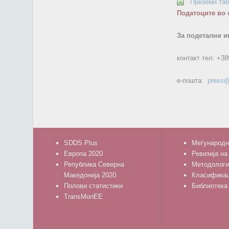
Преземи та
Податоците во 
За подетални и
контакт тел:
+38
е-пошта:
press@
SDDS Plus
Меѓународн
Европа 2020
Ревизија на
Република Северна
Методологи
Македонија 2020
Класифика
Полови статистики
Библиотека
TransMonEE