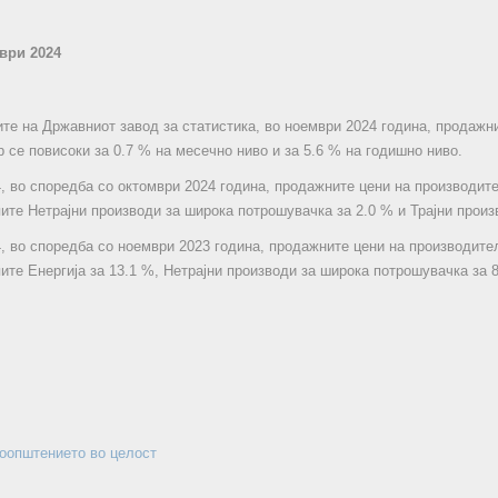
мври 2024
те на Државниот завод за статистика, во ноември 2024 година, продажн
 се повисоки за 0.7 % на месечно ниво и за 5.6 % на годишно ниво.
, во споредба со октомври 2024 година, продажните цени на производит
пите Нетрајни производи за широка потрошувачка за 2.0 % и Трајни произ
, во споредба со ноември 2023 година, продажните цени на производите
пите Енергија за 13.1 %, Нетрајни производи за широка потрошувачка за 
соопштението во целост