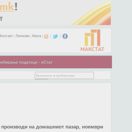
Контакт
|
Линкови
|
Мапа
|
|
|
ибирање податоци - еСтат
и производи на домашниот пазар, ноември