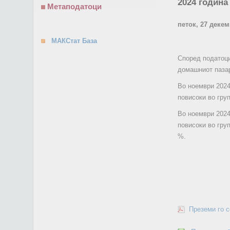
2024 година
Метаподатоци
петок, 27 деке
МАКСтат База
Според податоци
домашниот пазар
Во ноември 2024
повисоки во гру
Во ноември 2024
повисоки во гру
%.
Преземи го 