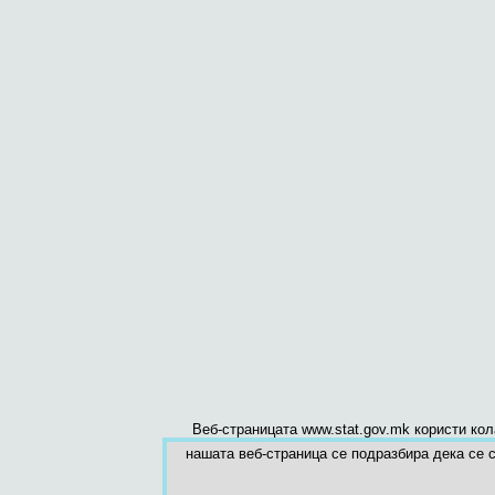
Веб-страницата www.stat.gov.mk користи ко
нашата веб-страница се подразбира дека се с