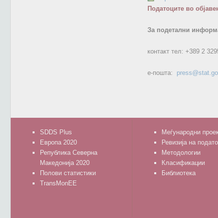
Податоците во објаве
За подетални информа
контакт тел:
+389 2 329
е-пошта:
press@stat.g
SDDS Plus
Меѓународни прое
Европа 2020
Ревизија на подат
Република Северна
Методологии
Македонија 2020
Класификации
Полови статистики
Библиотека
TransMonEE