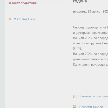
година
Метаподатоци
вторник, 29 август 202
МАКСтат База
Според податоците на Д
индустриски производи 
Во јули 2023, во споре
пониски во групите Ене
0.4 %.
Во јули 2023, во споре
домашниот пазар се пон
Капитални производи за
Преземи го соопште
Преземи табели