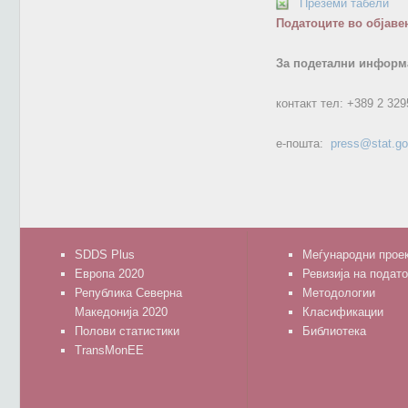
Преземи табели
Податоците во објаве
За подетални информа
контакт тел:
+389 2 329
е-пошта:
press@stat.g
SDDS Plus
Меѓународни прое
Европа 2020
Ревизија на подат
Република Северна
Методологии
Македонија 2020
Класификации
Полови статистики
Библиотека
TransMonEE