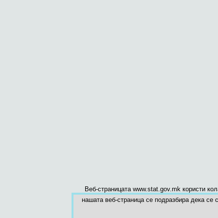
Веб-страницата www.stat.gov.mk користи ко
нашата веб-страница се подразбира дека се с