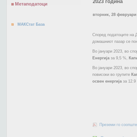
2023 година
Метаподатоци
вторник, 28 февруари
МАКСтат База
Според податоците на Д
домашниот пазар се пон
Во јануари 2023, во сп
Енергија
за 9,5 %,
Кап
Во јануари 2023, во сп
повисоки во групите
Ка
освен енергија
за 12.9
Преземи го соопште