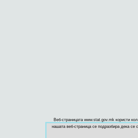
Веб-страницата www.stat.gov.mk користи ко
нашата веб-страница се подразбира дека се с