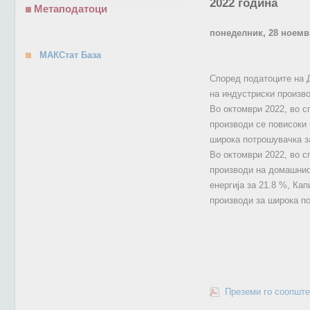
2022 година
Метаподатоци
понеделник, 28 ноемв
МАКСтат База
Според податоците на Д
на индустриски произво
Во октомври 2022, во с
производи се повисоки 
широка потрошувачка з
Во октомври 2022, во с
производи на домашниот
енергија за 21.8 %, Ка
производи за широка п
Преземи го соопште