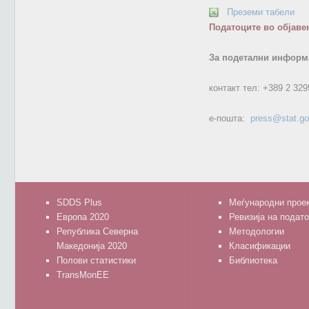
Преземи табели
Податоците во објаве
За подетални информа
контакт тел:
+389 2 329
е-пошта:
press@stat.g
SDDS Plus
Меѓународни прое
Европа 2020
Ревизија на подат
Република Северна
Методологии
Македонија 2020
Класификации
Полови статистики
Библиотека
TransMonEE