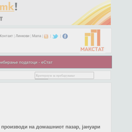
Контакт
|
Линкови
|
Мапа
|
|
|
ибирање податоци - еСтат
 производи на домашниот пазар, јануари