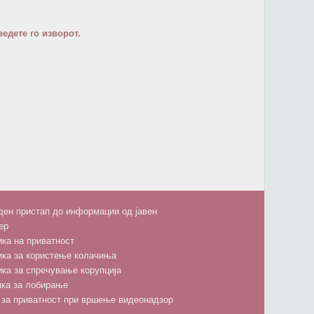
едете го изворот.
ен пристап до информации од јавен
ер
ка на приватност
ика за користење колачиња
ка за спречување корупција
пка за лобирање
 за приватност при вршење видеонадзор