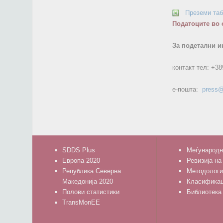
Преземи та
Податоците во 
За подетални и
контакт тел:
+38
е-пошта:
press@
SDDS Plus
Меѓународн
Европа 2020
Ревизија на
Република Северна
Методологи
Македонија 2020
Класифика
Полови статистики
Библиотека
TransMonEE