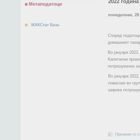
2022 година
Метаподатоци
понеделник, 28
МАКСтат База
Според податоци
домашниот пазар
Во јануари 2022
Капитални произв
потрошувачка за
Во јануари 2022
повисоки во груп
широка потрошув
Преземи го 