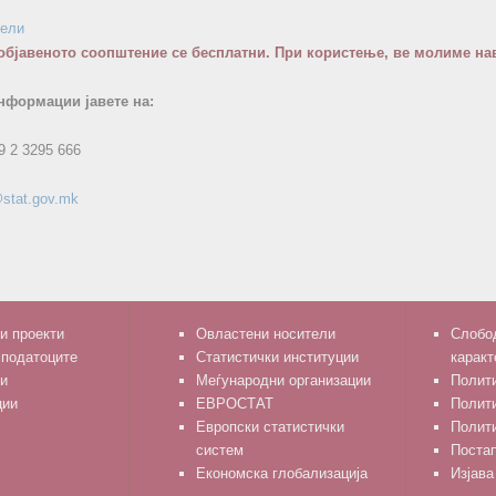
бели
објавеното соопштение се бесплатни. При користење, ве молиме нав
нформации јавете на:
9 2 3295 666
stat.gov.mk
и проекти
Овластени носители
Слобод
 податоците
Статистички институции
каракт
и
Меѓународни организации
Полити
ции
ЕВРОСТАТ
Полит
Европски статистички
Полити
систем
Поста
Економска глобализација
Изјава