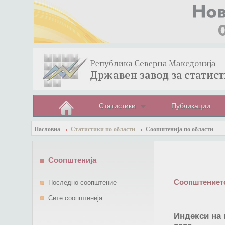
Статистики
Публикации
Насловна
Статистики по области
Соопштенија по области
Соопштенија
Соопштението
Последно соопштение
Сите соопштенија
Индекси на 