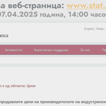
English
|
Shqip
|
Активности
Корисничка поддршка
За нас
Пр
 е од областа:
Цени
продажните цени на производителите на индустриски