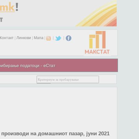
Контакт
|
Линкови
|
Мапа
|
|
|
ибирање податоци - еСтат
 производи на домашниот пазар, јуни 2021