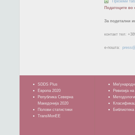
Преземи та
Податоците во 
За подетални и
контакт тел:
+38
е-пошта:
press@
SDDS Plus
Меѓународн
Европа 2020
Ревизија на
Република Северна
Методологи
Македонија 2020
Класифика
Полови статистики
Библиотека
TransMonEE