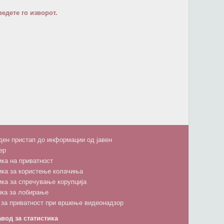
едете го изворот.
ен пристап до информации од јавен
ер
ка на приватност
ика за користење колачиња
ка за спречување корупција
пка за лобирање
 за приватност при вршење видеонадзор
вод за статистика