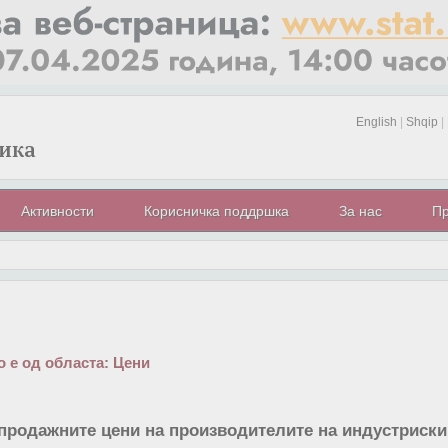
English
|
Shqip
|
Активности
Корисничка поддршка
За нас
Пр
 е од областа:
Цени
продажните цени на производителите на индустриски