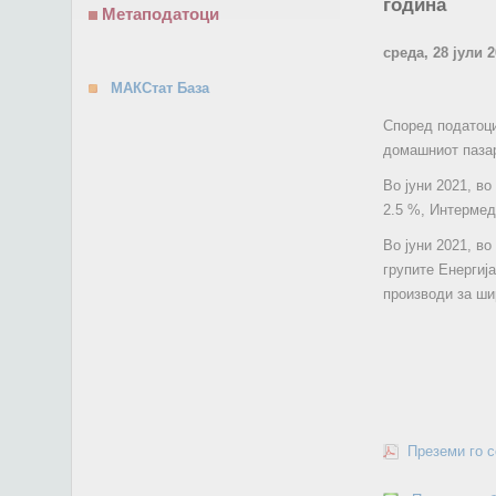
година
Метаподатоци
среда, 28 јули 
МАКСтат База
Според податоци
домашниот пазар
Во јуни 2021, в
2.5 %, Интермед
Во јуни 2021, в
групите Енергија
производи за ши
Преземи го 