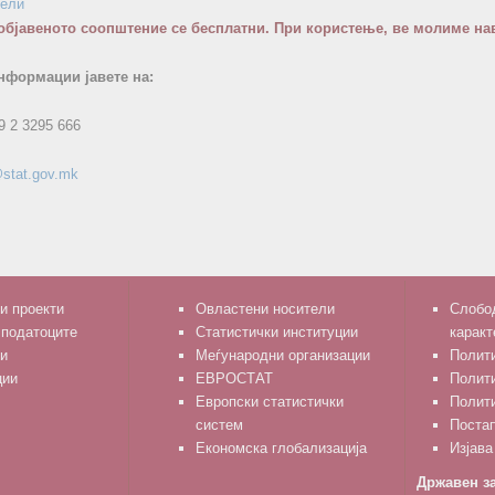
бели
објавеното соопштение се бесплатни. При користење, ве молиме нав
нформации јавете на:
9 2 3295 666
stat.gov.mk
и проекти
Овластени носители
Слобод
 податоците
Статистички институции
каракт
и
Меѓународни организации
Полити
ции
ЕВРОСТАТ
Полит
Европски статистички
Полити
систем
Поста
Економска глобализација
Изјава
Државен за