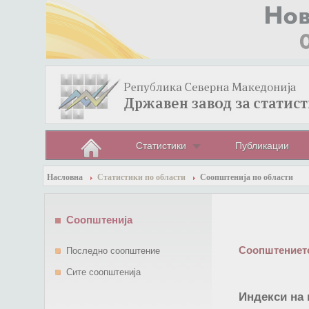
Статистики
Публикации
Насловна
Статистики по области
Соопштенија по области
Соопштенија
Соопштението
Последно соопштение
Сите соопштенија
Индекси на 