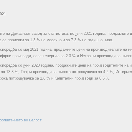
2021
те на Државниот завод за статистика, во јуни 2021 година, продажните 
 се повисоки за 1.3 % на месечно и за 7.3 % на годишно ниво.
о споредба со мај 2021 година, продажните цени на производителите на и
ијарни производи, освен енергија за 2.3 % и Нетрајни производи за широ
о споредба со јуни 2020 година, продажните цени на производителите на
 за 13.3 %, Трајни производи за широка потрошувачка за 4.2 %, Интермед
рока потрошувачка за 1.8 % и Капитални производи за 0.6 %.
соопштението во целост