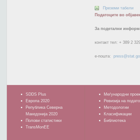
Преземи табели
Податоците во објаве
За подетални информа
контакт тел:
+ 389 2 32
е-пошта:
press@stat.g
SDDS Plus
Меѓународни прое
Европа 2020
Ревизија на подат
Република Северна
Методологии
Македонија 2020
Класификации
Полови статистики
Библиотека
TransMonEE