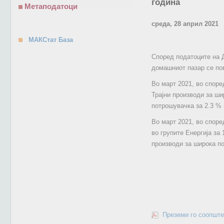
година
Метаподатоци
среда, 28 април 2021
МАКСтат База
Според податоците на Д
домашниот пазар се пов
Во март 2021, во споре
Трајни производи за ши
потрошувачка за 2.3 % 
Во март 2021, во споре
во групите Енергија за
производи за широка по
Преземи го соопште