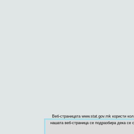
Веб-страницата www.stat.gov.mk користи ко
нашата веб-страница се подразбира дека се с