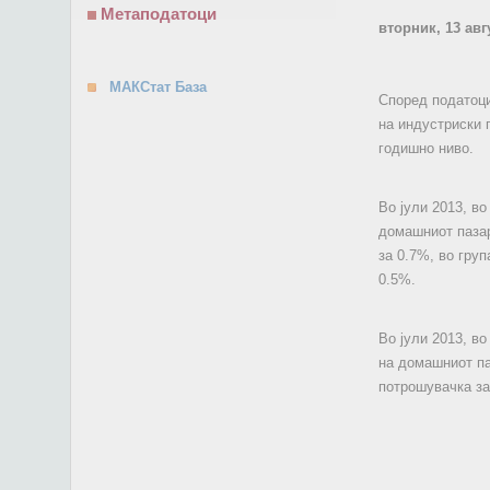
Метаподатоци
вторник, 13 авг
МАКСтат База
Според податоци
на индустриски 
годишно ниво.
Во јули 2013, в
домашниот пазар
за 0.7%, во гру
0.5%.
Во јули 2013, в
на домашниот па
потрошувачка за