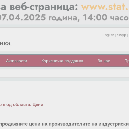
English
|
Shqip
|
Активности
Корисничка поддршка
За нас
Пр
 е од областа:
Цени
продажните цени на производителите на индустриски