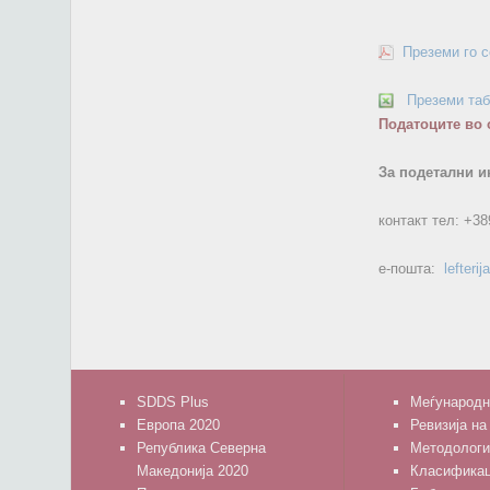
Преземи го 
Преземи та
Податоците во 
За подетални и
контакт тел:
+38
е-пошта:
lefteri
SDDS Plus
Меѓународн
Европа 2020
Ревизија на
Република Северна
Методологи
Македонија 2020
Класифика