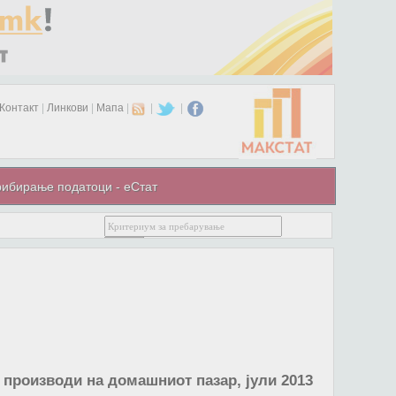
Контакт
|
Линкови
|
Мапа
|
|
|
ибирање податоци - еСтат
 производи на домашниот пазар, јули 2013