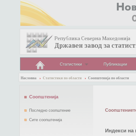
Статистики
Публикации
Насловна
Статистики по области
Соопштенија по области
Соопштенија
Соопштението
Последно соопштение
Сите соопштенија
Индекси на 