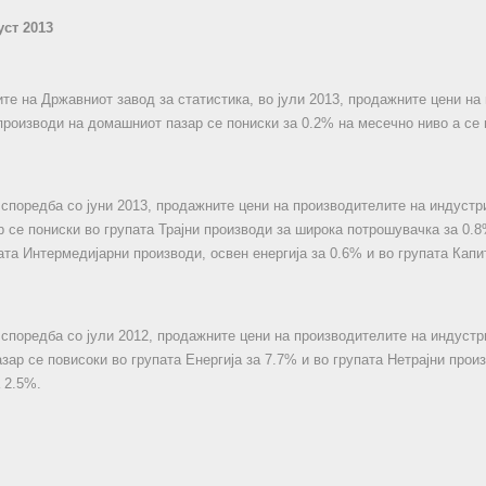
уст 2013
те на Државниот завод за статистика, во јули 2013, продажните цени на
производи на домашниот пазар се пониски за 0.2% на месечно ниво а се 
о споредба со јуни 2013, продажните цени на производителите на индустр
 се пониски во групата Трајни производи за широка потрошувачка за 0.8%
пата Интермедијарни производи, освен енергија за 0.6% и во групата Кап
о споредба со јули 2012, продажните цени на производителите на индуст
зар се повисоки во групата Енергија за 7.7% и во групата Нетрајни прои
 2.5%.