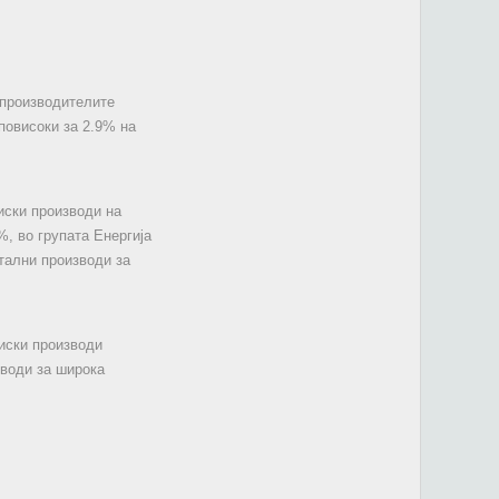
 производителите
повисоки за 2.9% на
иски производи на
, во групата Енергија
итални производи за
риски производи
зводи за широка