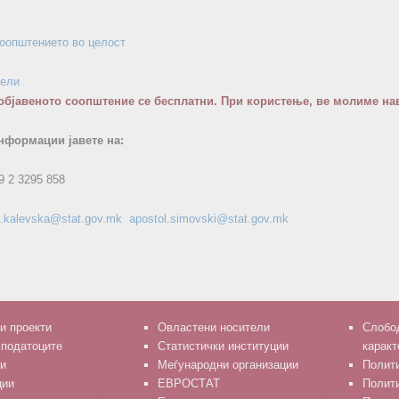
соопштението во целост
бели
објавеното соопштение се бесплатни. При користење, ве молиме нав
нформации јавете на:
9 2 3295 858
ja.kalevska@stat.gov.mk
apostol.simovski@stat.gov.mk
и проекти
Овластени носители
Слобод
 податоците
Статистички институции
каракт
и
Меѓународни организации
Полити
ции
ЕВРОСТАТ
Полит