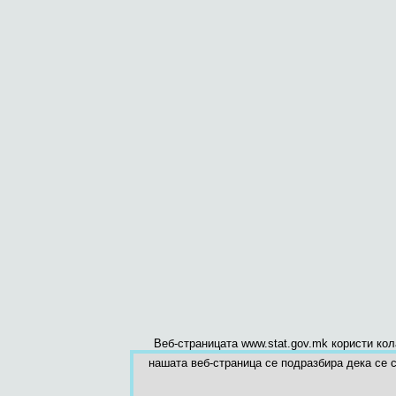
Веб-страницата www.stat.gov.mk користи ко
нашата веб-страница се подразбира дека се с