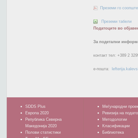
Преземи го соопште
Преземи табели
Податоците во објаве
За подетални информа
контакт тел:
+389 2 329
е-пошта:
lefterija.kale
SDDS Plus
Меѓународни прое
Европа 2020
Ревизија на подат
Република Северна
Методологии
Македонија 2020
Класификации
Полови статистики
Библиотека