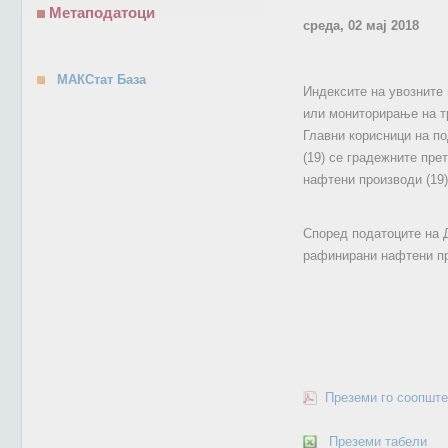
Метаподатоци
среда, 02 мај 2018
МАКСтат База
Индексите на увозните
или мониторирање на тр
Главни корисници на п
(19) се градежните пре
нафтени производи (19)
Според податоците на Д
рафинирани нафтени про
Преземи го соопште
Преземи табели