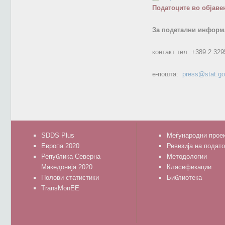
Податоците во објаве
За подетални информа
контакт тел:
+389 2 329
е-пошта:
press@stat.g
SDDS Plus
Меѓународни прое
Европа 2020
Ревизија на подат
Република Северна
Методологии
Македонија 2020
Класификации
Полови статистики
Библиотека
TransMonEE