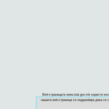
Веб-страницата www.stat.gov.mk користи ко
нашата веб-страница се подразбира дека се с