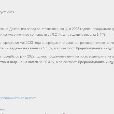
густ 2023
те на Државниот завод за статистика, во јуни 2023 година, продажните 
и на месечно ниво се пониски за 0.2 %, а на годишно ниво за 1.4 %.
о споредба со мај 2023 година, продажните цени на производителите на и
тво и вадење на камен
за 5.1 %, а во секторот
Преработувачка индус
о споредба со јуни 2022 година, продажните цени на производителите на 
тво и вадење на камен
за 20.4 %, а во секторот
Преработувачка инду
соопштението во целост
бели