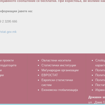
објавеното соопштение се бесплатни. При користење, ве молиме нав
нформации јавете на:
9 2 3295 666
stat.gov.mk
и проекти
Овластени носители
Слобод
 податоците
Статистички институции
каракт
и
Меѓународни организации
Полити
ции
ЕВРОСТАТ
Полит
Европски статистички
Полити
систем
Поста
Економска глобализација
Изјава
Државен за
ул. „Даме Г