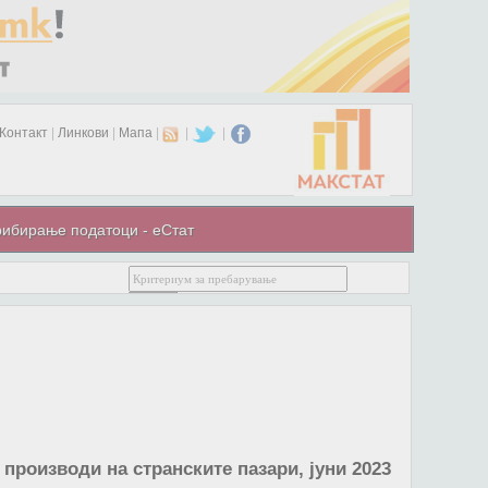
Контакт
|
Линкови
|
Мапа
|
|
|
ибирање податоци - еСтат
производи на странските пазари, јуни 2023