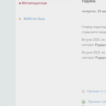
година
Метаподатоци
четврток, 10 ав
МАКСтат База
Според податоци
странските пазар
Во јуни 2023, в
секторот
Рударс
Во јуни 2023, в
секторот
Рударс
Преземи го 
Преземи та