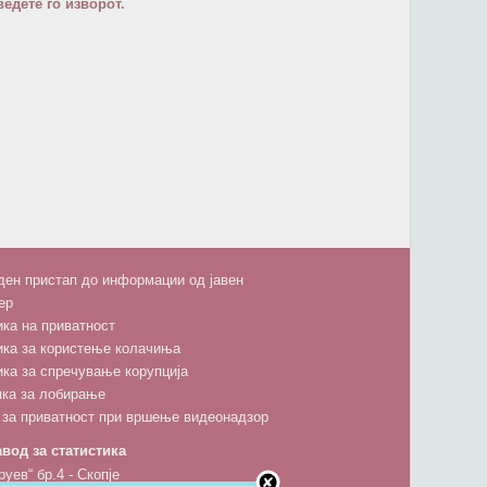
едете го изворот.
ен пристап до информации од јавен
ер
ка на приватност
ика за користење колачиња
ка за спречување корупција
пка за лобирање
 за приватност при вршење видеонадзор
вод за статистика
руев“ бр.4 - Скопје