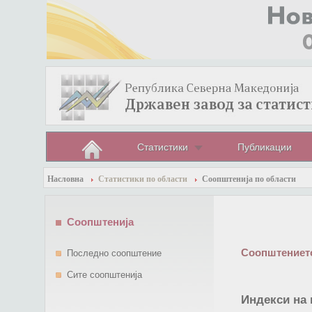
Статистики
Публикации
Насловна
Статистики по области
Соопштенија по области
Соопштенија
Соопштението
Последно соопштение
Сите соопштенија
Индекси на 