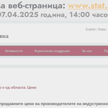
English
|
Shqip
|
Активности
Корисничка поддршка
За нас
Пр
 е од областа:
Цени
продажните цени на производителите на индустриски 