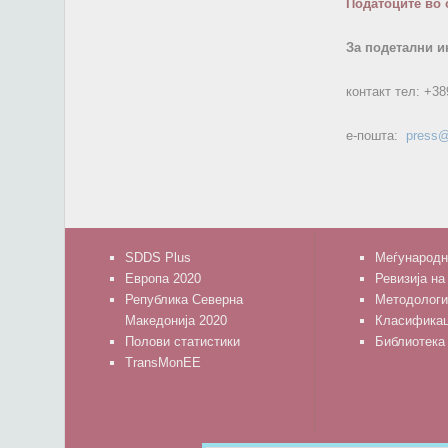
Податоците во 
За подетални и
контакт тел:
+38
е-пошта:
press@
SDDS Plus
Меѓународн
Европа 2020
Ревизија на
Република Северна
Методологи
Македонија 2020
Класифика
Полови статистики
Библиотека
TransMonEE