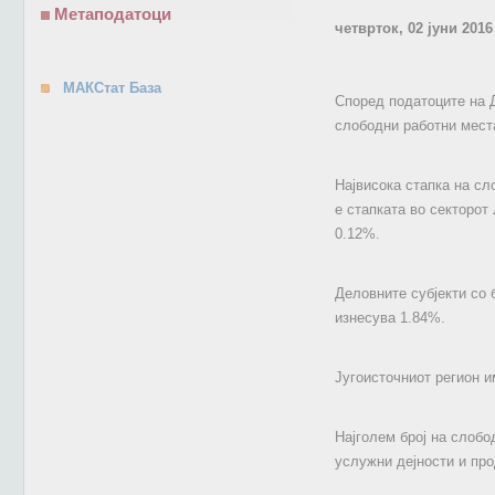
Метаподатоци
четврток, 02 јуни 2016
МАКСтат База
Според податоците на Д
слободни работни мест
Највисока стапка на сл
е стапката во секторот
0.12%.
Деловните субјекти со 
изнесува 1.84%.
Југоисточниот регион и
Најголем број на слобо
услужни дејности и пр