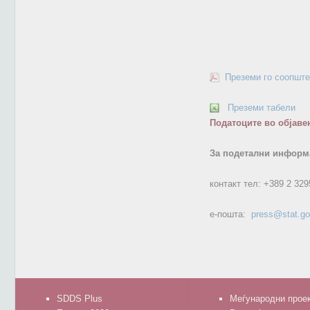
Преземи го соопште
Преземи табели
Податоците во објаве
За подетални информа
контакт тел:
+389 2 329
е-пошта:
press@stat.g
SDDS Plus
Меѓународни прое