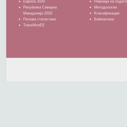
Европа 2020
Ревизија на подат
Република Северна
Методологии
Македонија 2020
Класификации
Полови статистики
Библиотека
TransMonEE