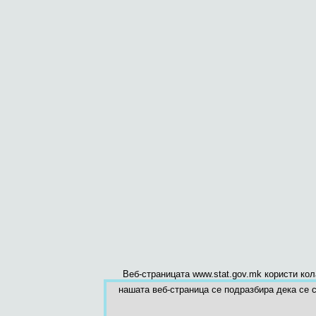
Веб-страницата www.stat.gov.mk користи ко
нашата веб-страница се подразбира дека се с