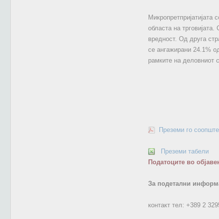
Микропретпријатијата с
областа на трговијата.
вредност. Од друга стр
се ангажирани 24.1% од
рамките на деловниот с
Преземи го соопште
Преземи табели
Податоците во објаве
За подетални информа
контакт тел:
+389 2 329