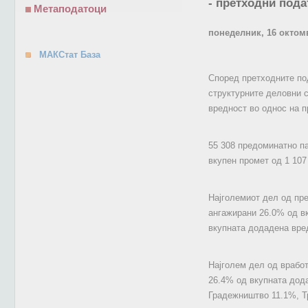
- претходни пода
Метаподатоци
понеделник, 16 октом
МАКСтат База
Според претходните под
структурните деловни 
вредност во однос на п
55 308 предоминатно па
вкупен промет од 1 107
Најголемиот дел од прет
ангажирани 26.0% од вк
вкупната додадена вре
Најголем дел од вработ
26.4% од вкупната дод
Градежништво 11.1%, Тр