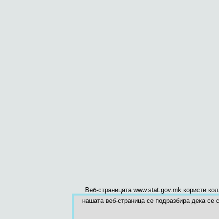
Веб-страницата www.stat.gov.mk користи ко
нашата веб-страница се подразбира дека се с