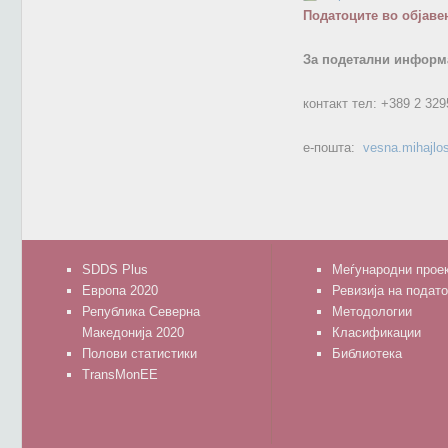
Податоците во објаве
За подетални информа
контакт тел:
+389 2 329
е-пошта:
vesna.mihajlo
SDDS Plus
Меѓународни прое
Европа 2020
Ревизија на подат
Република Северна
Методологии
Македонија 2020
Класификации
Полови статистики
Библиотека
TransMonEE