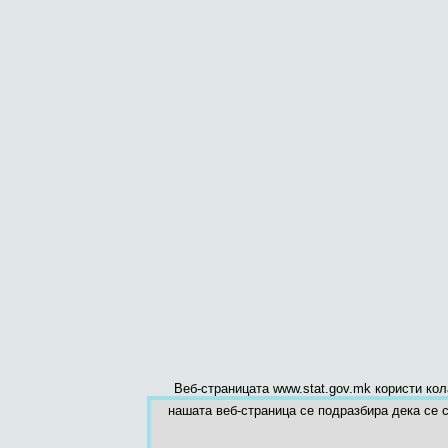
Веб-страницата www.stat.gov.mk користи ко
нашата веб-страница се подразбира дека се с