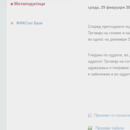
Метаподатоци
среда, 29 февруари 20
МАКСтат База
Според претходните под
Трговија на големо и н
во однос на декември 2
Гледано по оддели, во 
одделот Трговија на го
одржување и поправка з
е забележан и во оддел
Преземи го соопште
Преземи табели