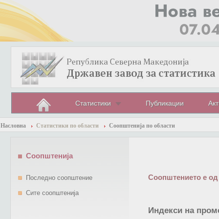
Статистики
Публикации
Акт
Насловна
Статистики по области
Соопштенија по области
Соопштенија
Соопштението е од
Последно соопштение
Сите соопштенија
Индекси на проме