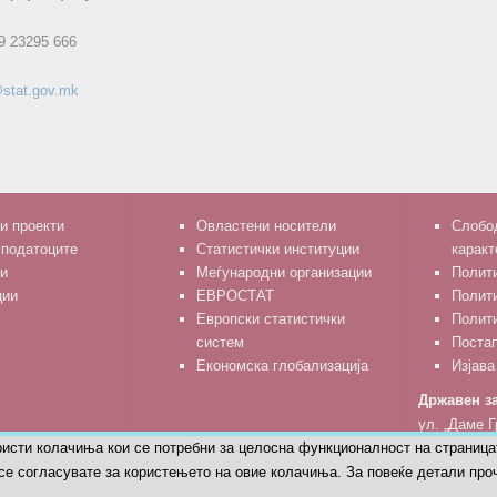
9 23295 666
stat.gov.mk
и проекти
Овластени носители
Слобод
 податоците
Статистички институции
каракт
и
Меѓународни организации
Полити
ции
ЕВРОСТАТ
Полит
Европски статистички
Полити
систем
Поста
Економска глобализација
Изјава
Државен за
ул. „Даме Г
ристи колачиња кои се потребни за целосна функционалност на страница
тел: 02 329
се согласувате за користењето на овие колачиња. За повеќе детали проч