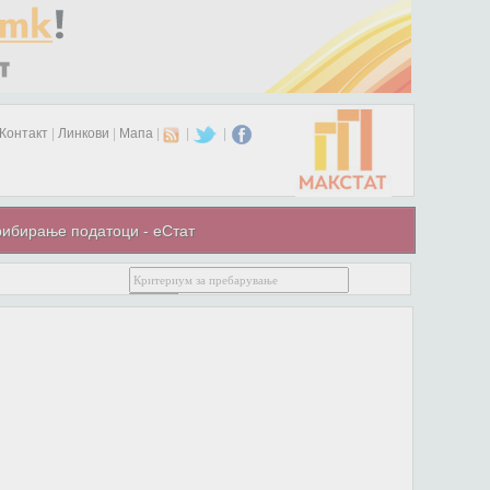
Контакт
|
Линкови
|
Мапа
|
|
|
ибирање податоци - еСтат