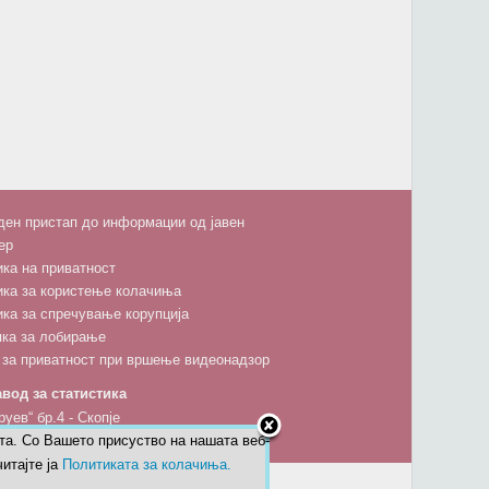
ен пристап до информации од јавен
ер
ка на приватност
ика за користење колачиња
ка за спречување корупција
пка за лобирање
 за приватност при вршење видеонадзор
вод за статистика
руев“ бр.4 - Скопје
та. Со Вашето присуство на нашата веб-
5 600; факс: 02 3111 336; 02 3136-197
итајте ја
Политиката за колачиња.