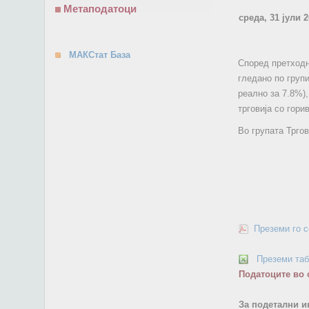
Метаподатоци
среда, 31 јули 
МАКСтат База
Според претходни
гледано по групи
реално за 7.8%),
трговија со гори
Во групата Трго
Преземи го 
Преземи та
Податоците во 
За подетални и