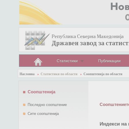
Статистики
Публикации
Насловна
Статистики по области
Соопштенија по области
Соопштенија
Соопштението
Последно соопштение
Сите соопштенија
Индекси на 