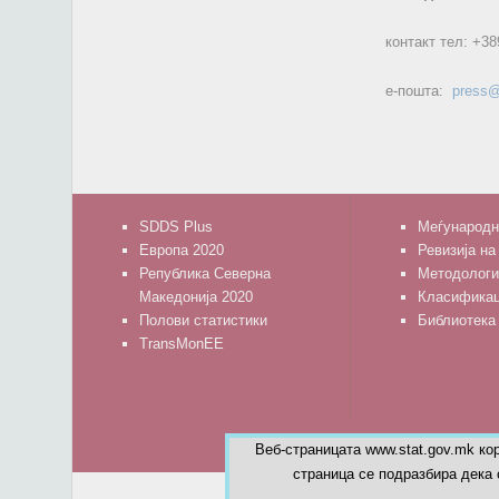
контакт тел:
+38
е-пошта:
press@
SDDS Plus
Меѓународн
Европа 2020
Ревизија на
Република Северна
Методологи
Македонија 2020
Класифика
Полови статистики
Библиотека
TransMonEE
Веб-страницата www.stat.gov.mk ко
страница се подразбира дека 