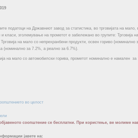
2019
те податоци на Државниот завод за статистика, во трговијата на мало, в
 и класи, зголемување на прометот е забележано во групите: Трговија на
 Трговија на мало со непрехранбени продукти, освен гориво (номинално з
ва (номинално за 7.2%, а реално за 6.7%).
вија на мало со автомобилски горива, прометот номинално е намален за 
соопштението во целост
бели
објавеното соопштение се бесплатни. При користење, ве молиме нав
нформации јавете на: