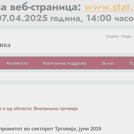
English
|
Shqip
|
Активности
Корисничка поддршка
За нас
Пр
 е од областа:
Внатрешна трговија
прометот во секторот Трговија, јуни 2019