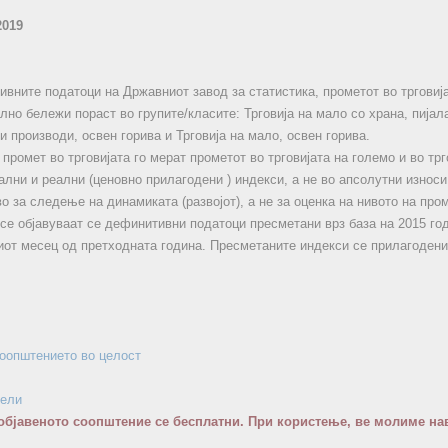
2019
вните податоци на Државниот завод за статистика, прометот во трговија
но бележи пораст во групите/класите: Трговија на мало со храна, пијала
 производи, освен горива и Трговија на мало, освен горива.
промет во трговијата го мерат прометот во трговијата на големо и во трг
лни и реални (ценовно прилагодени ) индекси, а не во апсолутни износи
 за следење на динамиката (развојот), а не за оценка на нивото на пром
се објавуваат се дефинитивни податоци пресметани врз база на 2015 год
иот месец од претходната година. Пресметаните индекси се прилагодени 
соопштението во целост
бели
објавеното соопштение се бесплатни. При користење, ве молиме нав