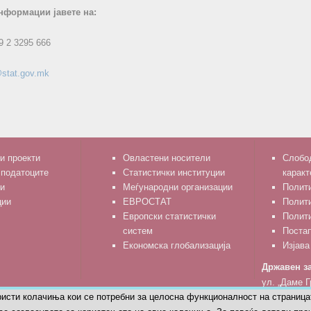
нформации јавете на:
9 2 3295 666
stat.gov.mk
и проекти
Овластени носители
Слобод
 податоците
Статистички институции
каракт
и
Меѓународни организации
Полити
ции
ЕВРОСТАТ
Полит
Европски статистички
Полити
систем
Поста
Економска глобализација
Изјава
Државен за
ул. „Даме Г
ристи колачиња кои се потребни за целосна функционалност на страница
тел: 02 329