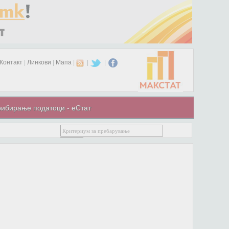
Контакт
|
Линкови
|
Мапа
|
|
|
ибирање податоци - еСтат