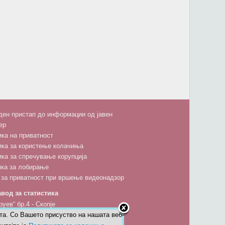
ен пристап до информации од јавен
ер
ка на приватност
ика за користење колачиња
ка за спречување корупција
пка за лобирање
 за приватност при вршење видеонадзор
вод за статистика
руев“ бр.4 - Скопје
та. Со Вашето присуство на нашата веб-
5 600; факс: 02 3111 336; 02 3136-197