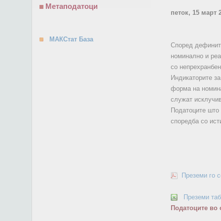
Метаподатоци
петок, 15 март 
МАКСтат База
Според дефинити
номинално и реал
со непрехранбени
Индикаторите за 
форма на номина
служат исклучиво
Податоците што 
споредба со ист
Преземи го 
Преземи та
Податоците во 