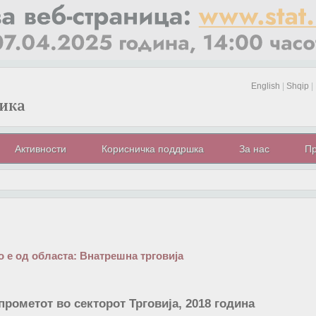
English
|
Shqip
|
Активности
Корисничка поддршка
За нас
Пр
 е од областа:
Внатрешна трговија
прометот во секторот Трговија, 2018 година