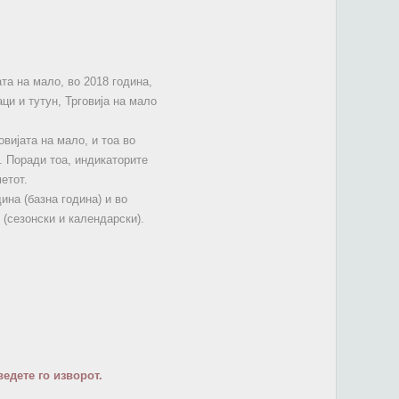
та на мало, во 2018 година,
ци и тутун, Трговија на мало
овијата на мало, и тоа во
. Поради тоа, индикаторите
етот.
ина (базна година) и во
(сезонски и календарски).
едете го изворот.