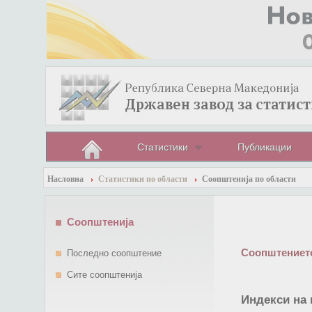
Статистики
Публикации
Насловна
Статистики по области
Соопштенија по области
Соопштенија
Соопштението
Последно соопштение
Сите соопштенија
Индекси на 