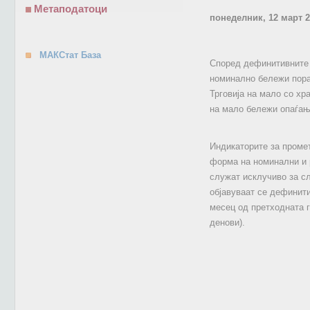
Метаподатоци
понеделник, 12 март 2
МАКСтат База
Според дефинитивните п
номинално бележи порас
Трговија на мало со хра
на мало бележи опаѓање
Индикаторите за промет 
форма на номинални и р
служат исклучиво за сл
објавуваат се дефинити
месец од претходната г
денови).