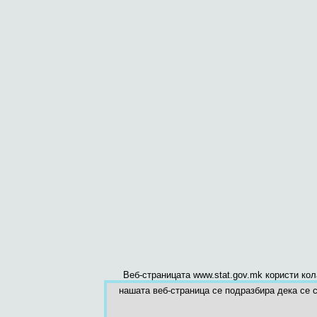
Веб-страницата www.stat.gov.mk користи ко
нашата веб-страница се подразбира дека се с