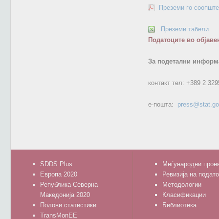
Преземи го соопште
Преземи табели
Податоците во објаве
За подетални информа
контакт тел:
+389 2 329
е-пошта:
press@stat.g
SDDS Plus
Меѓународни прое
Европа 2020
Ревизија на подат
Република Северна
Методологии
Македонија 2020
Класификации
Полови статистики
Библиотека
TransMonEE