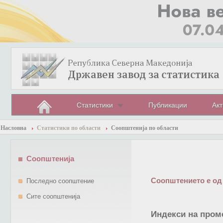
Статистики
Публикации
Акт
Насловна
Статистики по области
Соопштенија по области
Соопштенија
Соопштението е од
Последно соопштение
Сите соопштенија
Индекси на проме