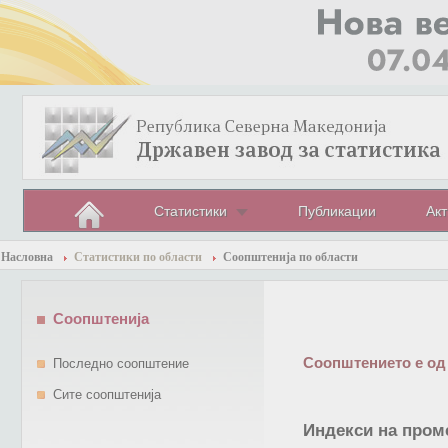
Статистики
Публикации
Акт
Насловна
Статистики по области
Соопштенија по области
Соопштенија
Соопштението е од
Последно соопштение
Сите соопштенија
Индекси на проме