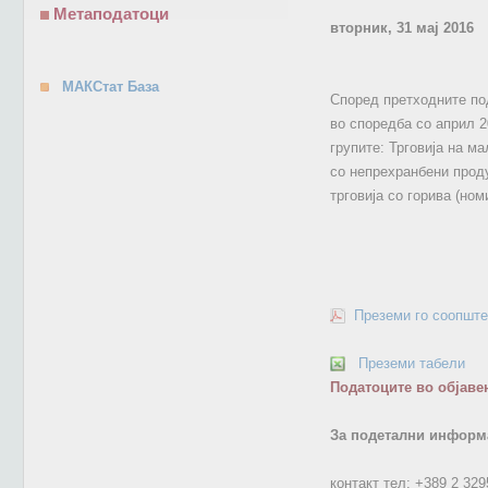
Метаподатоци
вторник, 31 мај 2016
МАКСтат База
Според претходните под
во споредба со април 2
групите: Трговија на ма
со непрехранбени проду
трговија со горива (ном
Преземи го соопште
Преземи табели
Податоците во објаве
За подетални информа
контакт тел:
+389 2 329