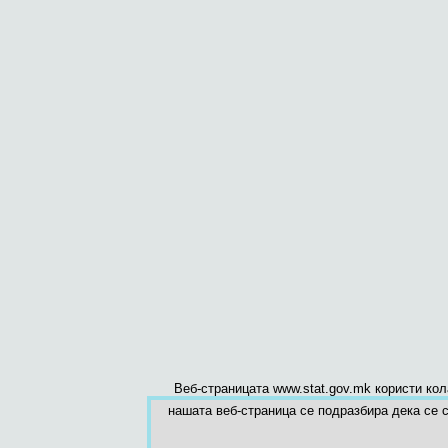
Веб-страницата www.stat.gov.mk користи ко
нашата веб-страница се подразбира дека се с