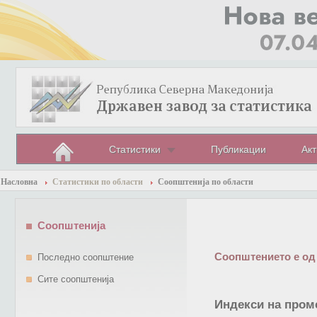
Статистики
Публикации
Акт
Насловна
Статистики по области
Соопштенија по области
Соопштенија
Соопштението е од
Последно соопштение
Сите соопштенија
Индекси на проме