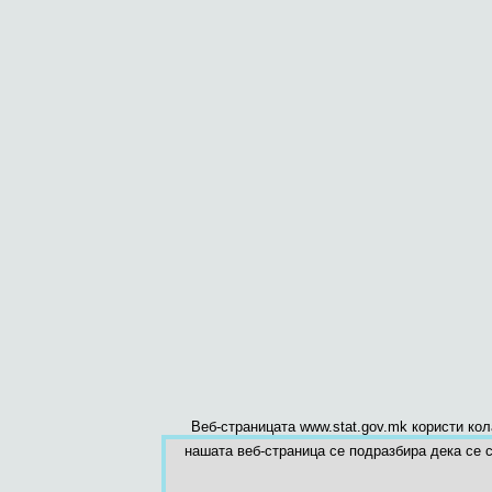
Веб-страницата www.stat.gov.mk користи ко
нашата веб-страница се подразбира дека се с