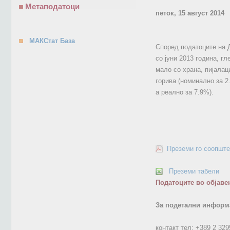
Метаподатоци
петок, 15 август 2014
МАКСтат База
Според податоците на Д
со јуни 2013 година, г
мало со храна, пијалаци
горива (номинално за 2
а реално за 7.9%).
Преземи го соопште
Преземи табели
Податоците во објаве
За подетални информа
контакт тел:
+389 2 329