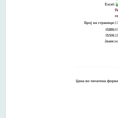
Excel:
П
г
Број на страници:
1
ISBN:
9
ISSN:
1
Јазик:
м
Цена во печатена форма