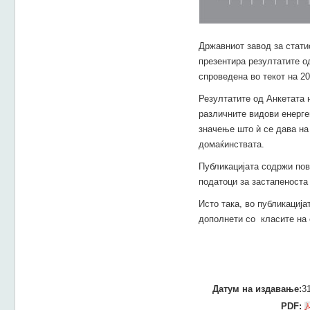
Државниот завод за статис
презентира резултатите о
спроведена во текот на 20
Резултатите од Анкетата 
различните видови енерген
значење што ѝ се дава на
домаќинствата.
Публикацијата содржи пов
податоци за застапеноста
Исто така, во публикациј
дополнети со класите на 
Датум на издавање:
3
PDF: