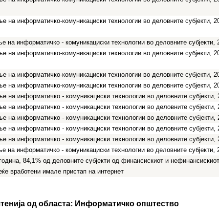
е на информатичко-комуникациски технологии во деловните субјекти, 2
е на информатичко - комуникациски технологии во деловните субјекти, 
е на информатичко-комуникациски технологии во деловните субјекти, 2
е на информатичко-комуникациски технологии во деловните субјекти, 2
е на информатичко-комуникациски технологии во деловните субјекти, 2
е на информатичко - комуникациски технологии во деловните субјекти, 
е на информатичко - комуникациски технологии во деловните субјекти, 
е на информатичко - комуникациски технологии во деловните субјекти, 
е на информатичко - комуникациски технологии во деловните субјекти, 
е на информатичко - комуникациски технологии во деловните субјекти, 
е на информатичко - комуникациски технологии во деловните субјекти, 
година, 84,1% од деловните субјекти од финансискиот и нефинансискио
еќе вработени имале пристап на интернет
тенија од областа:
Информатичко општество