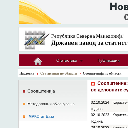
Статистики
Публикации
Насловна
Статистики по области
Соопштенија по области
Соопштение:
во деловните су
Соопштенија
02.10.2024
Користењ
Методолошки објаснувања
година
02.10.2023
Користењ
МАКСтат База
година
28.10.2022
Користењ