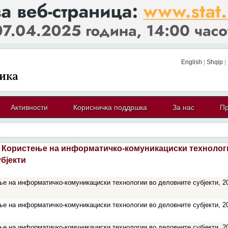
English
|
Shqip
|
Активности
Корисничка поддршка
За нас
Пр
Користење на информатичко-комуникациски технолог
бјекти
е на информатичко-комуникациски технологии во деловните субјекти, 2
е на информатичко-комуникациски технологии во деловните субјекти, 2
е на информатичко-комуникациски технологии во деловните субјекти, 2