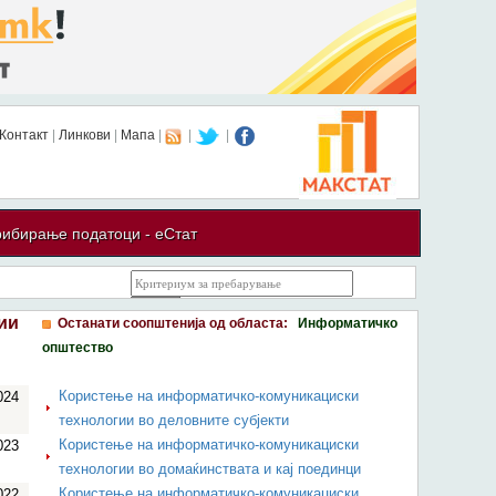
Контакт
|
Линкови
|
Мапа
|
|
|
ибирање податоци - еСтат
ии
Останати соопштенија од областа:
Информатичко
општество
Користење на информатичко-комуникациски
024
технологии во деловните субјекти
Користење на информатичко-комуникациски
023
технологии во домаќинствата и кај поединци
Користење на информатичко-комуникациски
022