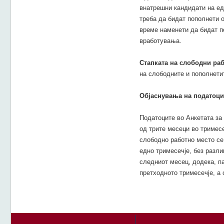
внатрешни кандидати на ед
треба да бидат пополнети 
време наменети да бидат п
вработувања.
Стапката на слободни ра
на слободните и пополнети
Објаснувања на податоци
Податоците во Анкетата за
од трите месеци во тримесе
слободно работно место се
едно тримесечjе, без разли
следниот месец, додека, п
претходното тримесечје, а 