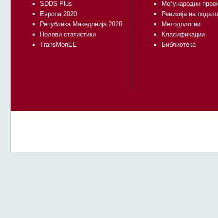
SDDS Plus
Меѓународни прое
Европа 2020
Ревизија на подат
Република Македонија 2020
Методологии
Полови статистики
Класификации
TransMonEE
Библиотека