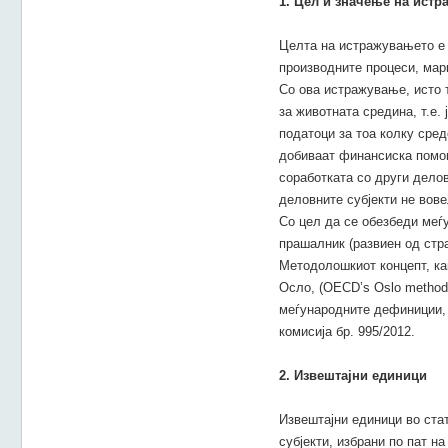
1. Цел и значење на ист
Целта на истражувањето е 
производните процеси, марк
Со ова истражување, исто 
за животната средина, т.е
податоци за тоа колку сред
добиваат финансиска помош
соработката со други дело
деловните субјекти не вове
Со цел да се обезбеди меѓ
прашалник (развиен од стр
Методолошкиот концепт, ка
Осло, (OECD’s Oslo methodo
меѓународните дефиниции, 
комисија бр. 995/2012.
2. Извештајни единици
Извештајни единици во ста
субјекти, избрани по пат 