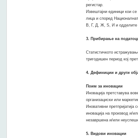
регистар.
Извештајни единици кои се
лица и според Националната
В, Г, Д, Ж, Ѕ, И и одделите 
3. Прибирање на податоц
Статистичкото истражување
тригодишен период кој прет
4. Дефиниции и други об
Поим за иновации
Иновација претставува вов
организациски или маркети
Иновативни претпријатија 
иновација на производ и/ил
незавршена и/или неуспешн
5. Видови иновации