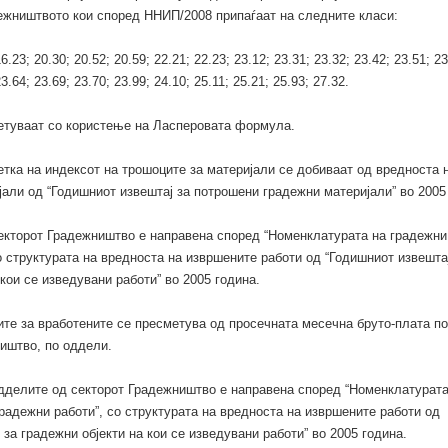
ежништвото кои според ННИП/2008 припаѓаат на следните класи:
6.23; 20.30; 20.52; 20.59; 22.21; 22.23; 23.12; 23.31; 23.32; 23.42; 23.51; 23
3.64; 23.69; 23.70; 23.99; 24.10; 25.11; 25.21; 25.93; 27.32.
етуваат со користење на Ласперовата формула.
тка на индексот на трошоците за материјали се добиваат од вредноста 
али од “Годишниот извештај за потрошени градежни материјали” во 2005
кторот Градежништво е направена според “Номенклатурата на градежни 
о структурата на вредноста на извршените работи од “Годишниот извешта
 кои се изведувани работи” во 2005 година.
те за вработените се пресметува од просечната месечна бруто-плата по
иштво, по оддели.
дделите од секторот Градежништво е направена според “Номенклатурата
градежни работи”, со структурата на вредноста на извршените работи од
 за градежни објекти на кои се изведувани работи” во 2005 година.