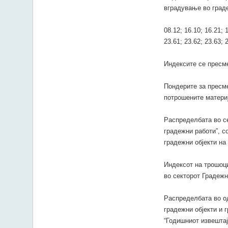
вградување во град
08.12; 16.10; 16.21; 1
23.61; 23.62; 23.63; 2
Индексите се пресм
Пондерите за пресме
потрошените материј
Распределбата во се
градежни работи”, с
градежни објекти на
Индексот на трошоци
во секторот Градежн
Распределбата во о
градежни објекти и 
“Годишниот извештај