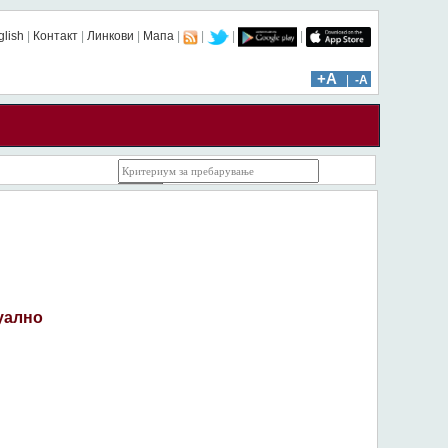
glish
|
Контакт
|
Линкови
|
Мапа
|
|
|
|
ïïï: 2439 | âââ: 74167
+A
|
-A
уално