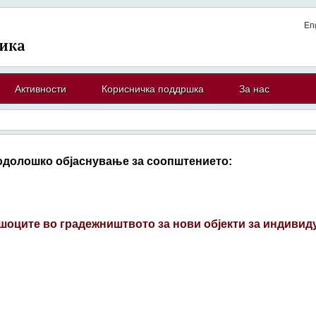
En
Активности
Корисничка поддршка
За нас
одолошко објаснување за соопштението:
шоците во градежништвото за нови објекти за индивид