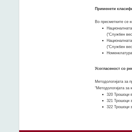
Применети класиф
Во пресметките се к
Националната
(“Службен вес
Националната
(“Службен вес
Номенклатурат
Усогласеност со ре
Методологијата за п
“Методологијата за 
320 Трошоци 
321 Трошоци з
322 Трошоци з