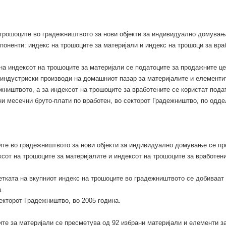
 трошоците во градежништвото за нови објекти за индивидуално домувањ
поненти: индекс на трошоците за материјали и индекс на трошоци за вра
на индексот на трошоците за материјали се податоците за продажните це
индустриски производи на домашниот пазар за материјалите и елементит
жништвото, а за индексот на трошоците за вработените се користат пода
и месечни бруто-плати по вработен, во секторот Градежништво, по одде
ите во градежништвото за нови објекти за индивидуално домување се п
ксот на трошоците за материјалите и индексот на трошоците за вработени
тката на вкупниот индекс на трошоците во градежништвото се добиваат
а
секторот Градежништво, во 2005 година.
те за материјали се пресметува од 92 избрани материјали и елементи з