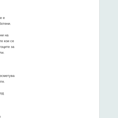
е е
ботени.
ни на
е кои се
тоците за
ли.
ресметува
те.
 од
а