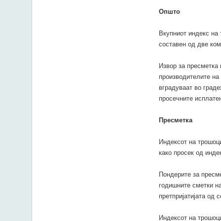
Општо
Вкупниот индекс на
составен од две ком
Извор за пресметка 
производителите на 
вградуваат во граде
просечните исплатен
Пресметка
Индексот на трошоц
како просек од инде
Пондерите за пресме
годишните сметки н
претпријатијата од 
Индексот на трошоци