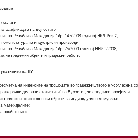
икации
ористени:
 класификација на дејностите
ник на Република Македонија” бр. 147/2008 година) НКД Рев.2;
 номенклатура на индустриски производи
ник на Република Македонија” бр. 75/2009 година) ННИП/2008;
а на градежни објекти и градежни работи.
гулативите на ЕУ
ресметка на индексите на трошоците во градежништвото е усогласена со
краткорочни деловни статистики” на Еуростат, за следниве варијабли:
во градежништвото за нови објекти за индивидуално домување;
а материјалите;
а вработените.