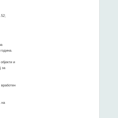
.52;
на
 година.
објекти и
ј за
 вработен
 на