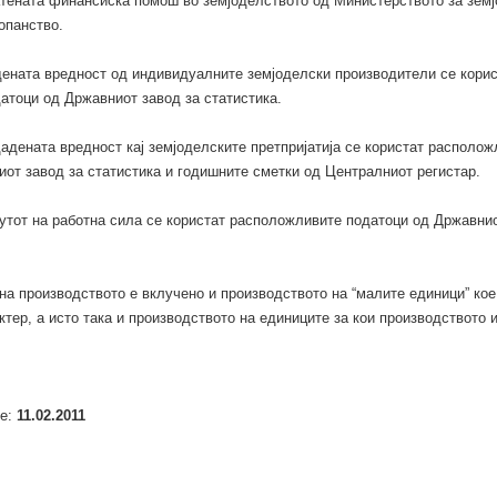
атената финансиска помош во земјоделството од Министерството за земј
опанство.
дената вредност од индивидуалните земјоделски производители се корис
атоци од Државниот завод за статистика.
адената вредност кај земјоделските претпријатија се користат располож
от завод за статистика и годишните сметки од Централниот регистар.
утот на работна сила се користат расположливите податоци од Државни
на производството е вклучено и производството на “малите единици” кое
ктер, а исто така и производството на единиците за кои производството 
е:
11.02.2011