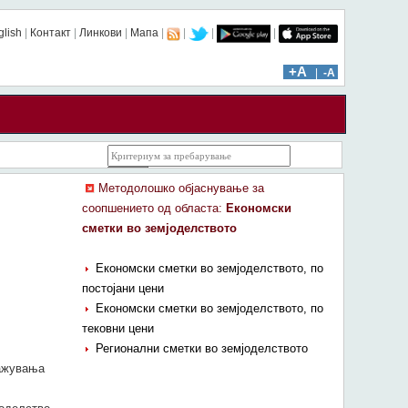
glish
|
Контакт
|
Линкови
|
Мапа
|
|
|
|
ïïï: 2734 | âââ: 77273
+A
|
-A
Методолошко објаснување за
соопшението од областа:
Економски
сметки во земјоделството
Економски сметки во земјоделството, по
постојани цени
Економски сметки во земјоделството, по
тековни цени
Регионални сметки во земјоделството
ражувања