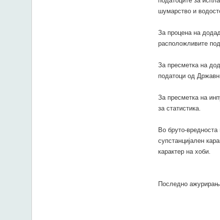
податоците за испл
шумарство и водост
За процена на дода
расположливите под
За пресметка на дод
податоци од Државни
За пресметка на инп
за статистика.
Во бруто-вредноста 
супстанцијален кара
карактер на хоби.
Последно ажурирањ