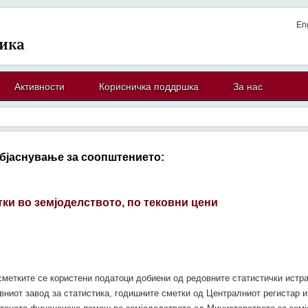
En
Активности
Корисничка поддршка
За нас
бјаснување за соопштението:
ки во земјоделството, по тековни цени
сметките се користени податоци добиени од редовните статистички ист
ниот завод за статистика, годишните сметки од Централниот регистар и