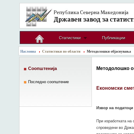
Статистики
Публикации
Насловна
Статистики по области
Методолошки објаснувања
Методолошко о
Соопштенија
Последно соопштение
Економски смет
Извор на податоци
При изработката на 
спроведени во Држав