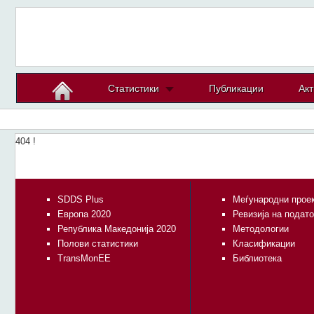
Статистики
Публикации
Акт
404 !
SDDS Plus
Меѓународни прое
Европа 2020
Ревизија на подат
Република Македонија 2020
Методологии
Полови статистики
Класификации
TransMonEE
Библиотека