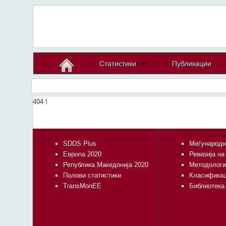
Статистики
Публикации
404 !
SDDS Plus
Меѓународн
Европа 2020
Ревизија на
Република Македонија 2020
Методологи
Полови статистики
Класифика
TransMonEE
Библиотека