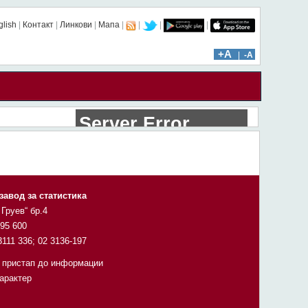
glish
|
Контакт
|
Линкови
|
Мапа
|
|
|
|
ïïï: 150 | âââ: 65333
+A
|
-A
завод за статистика
 Груев“ бр.4
295 600
3111 336; 02 3136-197
 пристап до информации
карактер