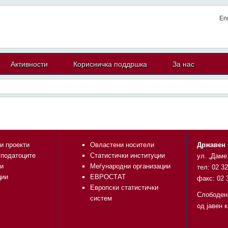
En
Активности
Корисничка поддршка
За нас
и проекти
Овластени носители
Државен 
 податоците
Статистички институции
ул. „Даме
и
Меѓународни организации
тел: 02 3
ции
ЕВРОСТАТ
факс: 02 
Европски статистички
Слободен
систем
од јавен 