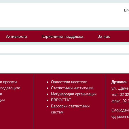
En
Активности
Корисничка поддршка
За нас
и проекти
Овластени носители
Државен 
 податоците
Статистички институции
ул. „Даме
и
Меѓународни организации
тел: 02 3
ции
ЕВРОСТАТ
факс: 02 
Европски статистички
Слободен
систем
од јавен 