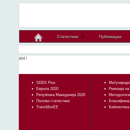
Статистики
Публикации
404 !
SDDS Plus
Меѓународн
Европа 2020
Ревизија на
Република Македонија 2020
Методологи
Полови статистики
Класифика
TransMonEE
Библиотека