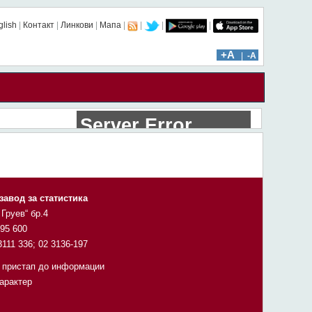
glish
|
Контакт
|
Линкови
|
Мапа
|
|
|
|
ïïï: 754 | âââ: 71979
+A
|
-A
завод за статистика
 Груев“ бр.4
295 600
3111 336; 02 3136-197
 пристап до информации
карактер