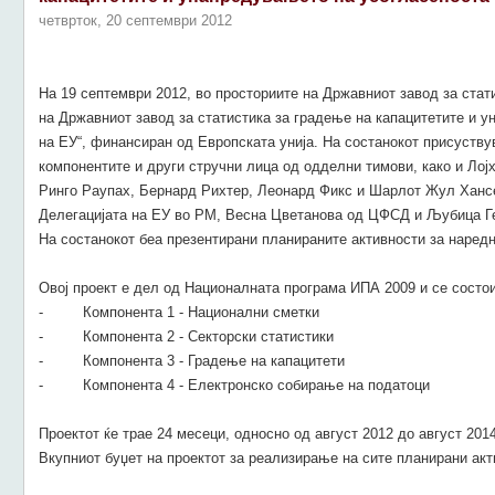
четврток, 20 септември 2012
На 19 септември 2012, во просториите на Државниот завод за стат
на Државниот завод за статистика за градење на капацитетите и у
на ЕУ“, финансиран од Европската унија. На состанокот присуству
компонентите и други стручни лица од одделни тимови, како и Лојх
Ринго Раупах, Бернард Рихтер, Леонард Фикс и Шарлот Жул Хансен
Делегацијата на ЕУ во РМ, Весна Цветанова од ЦФСД и Љубица Г
На состанокот беа презентирани планираните активности за наредн
Овој проект е дел од Националната програма ИПА 2009 и се состои
- Компонента 1 - Национални сметки
- Компонента 2 - Секторски статистики
- Компонента 3 - Градење на капацитети
-
Компонента 4 - Електронско собирање на податоци
Проектот ќе трае 24 месеци, односно од август 2012 до август 201
Вкупниот буџет на проектот за реализирање на сите планирани акти