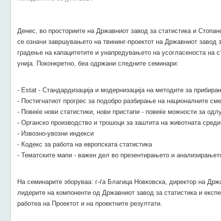
Денес, во просториите на Државниот завод за статистика и Стопан
се означи завршувањето на твининг-проектот на Државниот завод з
градење на капацитетите и унапредувањето на усогласеноста на с
унија. Поконкретно, беа одржани следните семинари:
- Estat - Стандардизација и модернизација на методите за прибира
- Постигнатиот прогрес за подобро разбирање на националните сме
- Повеќе нови статистики, нови пристапи - повеќе можности за одлу
- Органско производство и трошоци за заштита на животната среди
- Извозно-увозни индекси
- Кодекс за работа на европската статистика
- Тематските мапи - важен дел во презентирањето и анализирањет
На семинарите зборуваа: г-ѓа Благица Новковска, директор на Држа
лидерите на компоненти од Државниот завод за статистика и експе
работеа на Проектот и на проектните резултати.